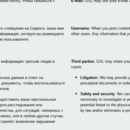
нной почты, чтобы связаться с
E-mail:
GSL may use your e-mail a
те сообщение на Сервисе, ваше имя
Username
: When you post content
нформация, которую вы размещаете
other users. Any information that
ни пользователя.
 информацию третьим лицам в
Third parties
: GSL may share your p
cases:
ьные данные в ответ на
Litigation
: We may provide yo
 документы, чтобы воспользоваться
procedural documents in order
исков.
Safety and security
: We can 
едоставить ваши персональные
necessary to investigate or pr
 для расследования или
potential threat to the physic
чества, для ситуаций, связанных с
by law and/or eliminates a pos
овека, или в любом другом случае,
 устраняет возможное нарушение