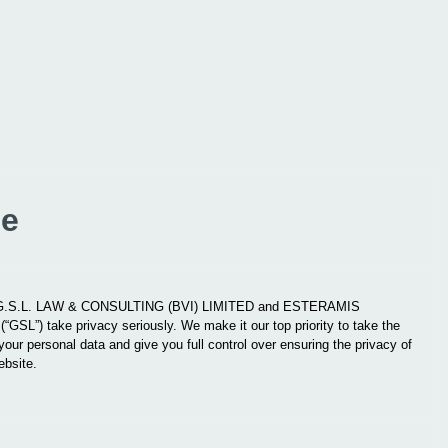
ce
g G.S.L. LAW & CONSULTING (BVI) LIMITED and ESTERAMIS
) take privacy seriously. We make it our top priority to take the
our personal data and give you full control over ensuring the privacy of
ebsite.