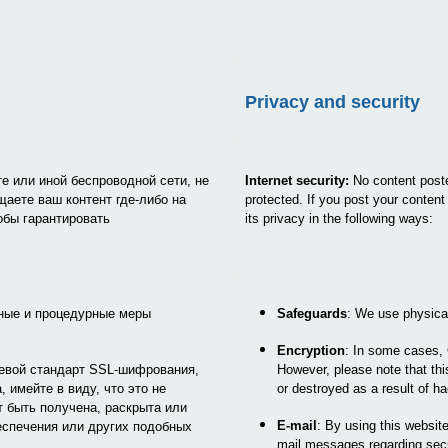
Privacy and security
е или иной беспроводной сети, не
Internet security
:
No content poste
аете ваш контент где-либо на
protected. If you post your conten
обы гарантировать
its privacy in the following ways:
ные и процедурные меры
Safeguards
: We use physical
Encryption
: In some cases, 
левой стандарт SSL-шифрования,
However, please note that thi
 имейте в виду, что это не
or destroyed as a result of ha
т быть получена, раскрыта или
E-mail
: By using this websit
еспечения или других подобных
mail messages regarding secur