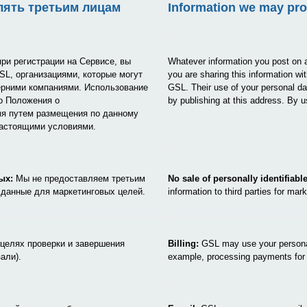
ять третьим лицам
Information we may prov
ри регистрации на Сервисе, вы
Whatever information you post on a
SL, организациями, которые могут
you are sharing this information wit
ерними компаниями. Использование
GSL. Their use of your personal da
о Положения о
by publishing at this address. By 
мя путем размещения по данному
настоящими условиями.
ых:
Мы не предоставляем третьим
No sale of personally identifiabl
данные для маркетинговых целей.
information to third parties for mar
целях проверки и завершения
Billing:
GSL may use your personal 
али).
example, processing payments for 