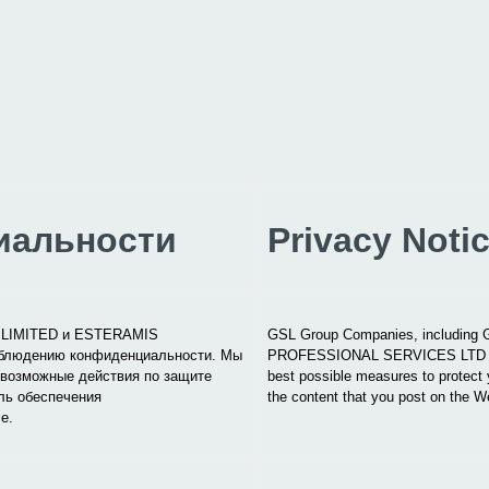
иальности
Privacy Noti
)
LIMITED
и
ESTERAMIS
GSL Group Companies, includin
соблюдению конфиденциальности. Мы
PROFESSIONAL SERVICES LTD (“GSL”
 возможные действия по защите
best possible measures to protect y
ль обеспечения
the content that you post on the W
е.