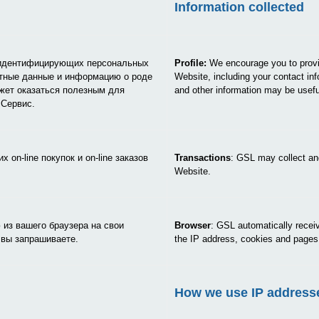
Information collected
идентифицирующих персональных
Profile:
We encourage you to provid
ктные данные и информацию о роде
Website, including your contact in
ожет оказаться полезным для
and other information may be useful
 Сервис.
on-line покупок и on-line заказов
Transactions
: GSL may collect an
Website.
из вашего браузера на свои
Browser
: GSL automatically receiv
 вы запрашиваете.
the IP address, cookies and pages 
How we use IP address