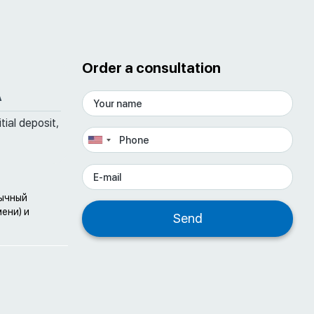
Order a consultation
A
tial deposit,
бычный
ени) и