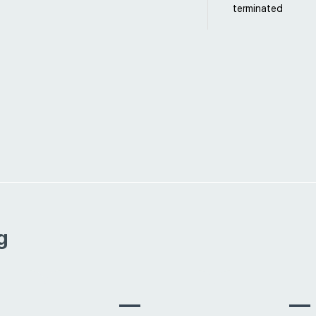
terminated
g
—
—