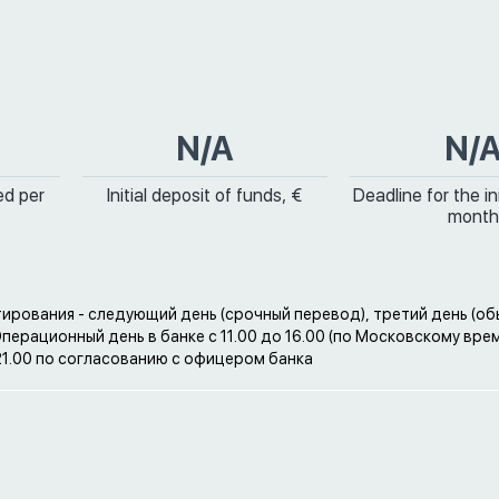
N/A
N/
ed per
Initial deposit of funds, €
Deadline for the ini
month
ирования - следующий день (срочный перевод), третий день (о
Операционный день в банке с 11.00 до 16.00 (по Московскому врем
21.00 по согласованию с офицером банка