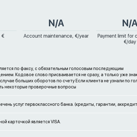
N/A
N/
 €
Account maintenance, €/year
Payment limit for 
€/day
ляется по факсу, с обязательным голосовым последующим
нием. Кодовое слово присваивается не сразу, а только уже зн
 случае больших оборотов по счету Если клиента не узнали по гол
ть некоторые проверочные вопросы
ечень услуг первоклассного банка. (кредиты, гарантии, аккреди
ой карточкой является VISA.