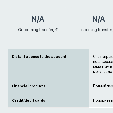
N/A
N/A
Outcoming transfer, €
Incoming transfer,
Distant access to the account
Счет управ
подтвержде
клиентам в
могут зада
Financial products
Полный пер
Credit/debit cards
Приоритетн