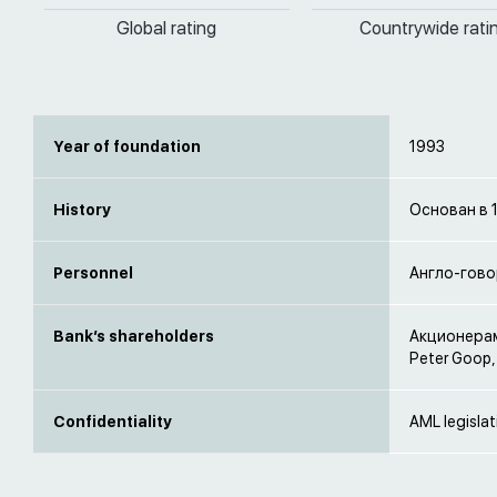
Global rating
Countrywide rati
Year of foundation
1993
History
Основан в 
Personnel
Англо-гов
Bank’s shareholders
Акционерами
Peter Goop, 
Confidentiality
AML legislat