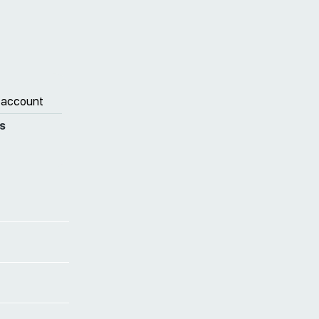
 account
s