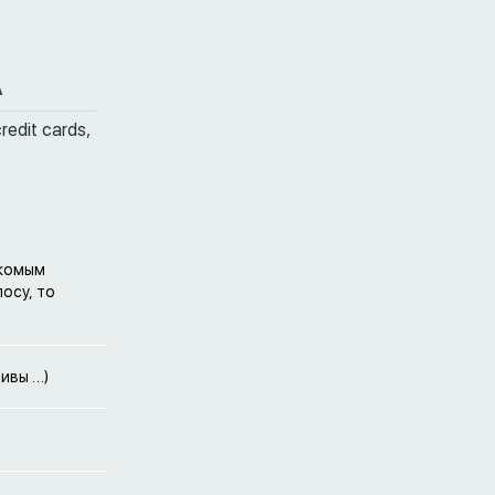
A
credit cards,
акомым
осу, то
тивы …)