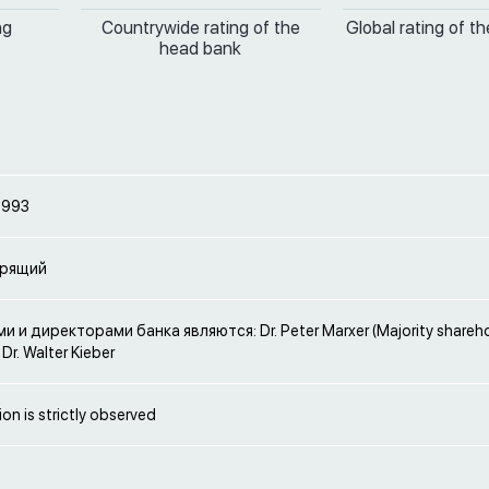
ng
Countrywide rating of the
Global rating of t
head bank
1993
орящий
 и директорами банка являются: Dr. Peter Marxer (Majority sharehol
Dr. Walter Kieber
ion is strictly observed