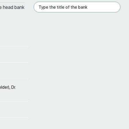
he head bank
der), Dr.