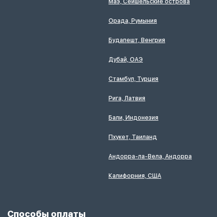
Маэ, Сейшельские острова
Орада, Румыния
Будапешт, Венгрия
Дубай, ОАЭ
Стамбул, Турция
Рига, Латвия
Бали, Индонезия
Пхукет, Таиланд
Андорра-ла-Вела, Андорра
Калифорния, США
Способы оплаты