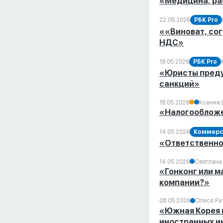
«Медицина, раб
22.05.2026
РБК Pro
««Виноват, со
НДС»
18.05.2026
РБК Pro
«Юристы предуп
санкций»
18.05.2026
Ксения
«Налогообложе
14.05.2026
Коммерс
«Ответственно
14.05.2026
Светлана
«Гонконг или 
компании?»
08.05.2026
Олеся Ра
«Южная Корея 
иностранных и