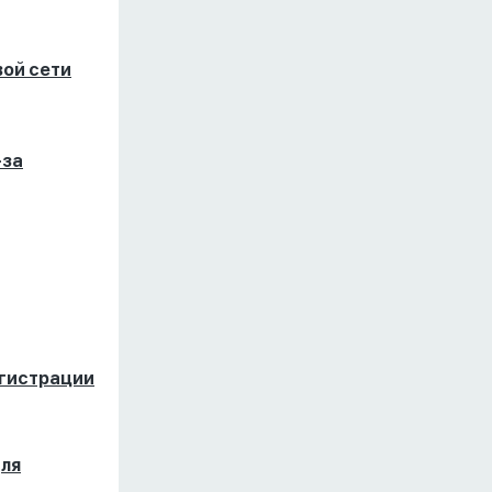
вой сети
-за
егистрации
для