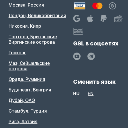
Москва, Россия
Лондон, Великобритания
Никосия, Кипр
Тортола, Британские
Виргинские острова
GSL в соцсетях
Гонконг
Маэ, Сейшельские
острова
Орада, Румыния
Сменить язык
Будапешт, Венгрия
RU
EN
Дубай, ОАЭ
Стамбул, Турция
Рига, Латвия