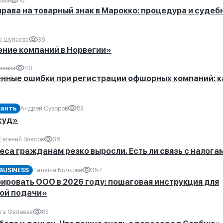
ова
18
ава на товарный знак в Марокко: процедура и судеб
а Шулаева
38
ние компаний в Норвегии»
веева
40
нные ошибки при регистрации офшорных компаний: к
антъ
Андрей Суворов
53
суд»
Евгений Власов
38
са гражданам резко выросли. Есть ли связь с налога
BUSINESS
Татьяна Бычкова
357
ировать ООО в 2026 году: пошаговая инструкция для
ой подачи»
га Фалеева
82