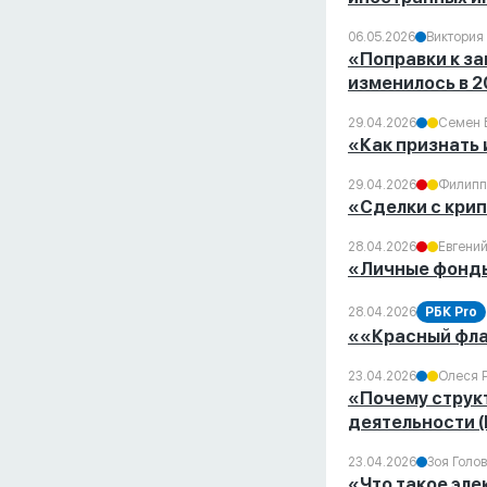
06.05.2026
Виктория
«Поправки к за
изменилось в 2
29.04.2026
Семен 
«Как признать 
29.04.2026
Филипп
«Сделки с крип
28.04.2026
Евгений
«Личные фонды
28.04.2026
РБК Pro
««Красный флаг
23.04.2026
Олеся 
«Почему струк
деятельности 
23.04.2026
Зоя Голо
«Что такое элек