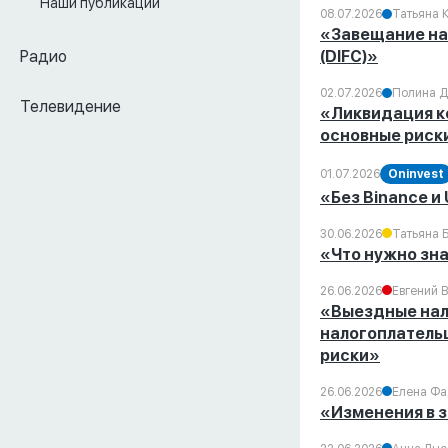
Наши публикации
08.07.2026
Татьяна 
«Завещание на
Радио
(DIFC)»
02.07.2026
Полина Д
Телевидение
«Ликвидация ко
основные риск
01.07.2026
Oninvest
«Без Binance и
30.06.2026
Татьяна 
«Что нужно зн
26.06.2026
Евгений 
«Выездные нало
налогоплательщ
риски»
26.06.2026
Елена Фа
«Изменения в 