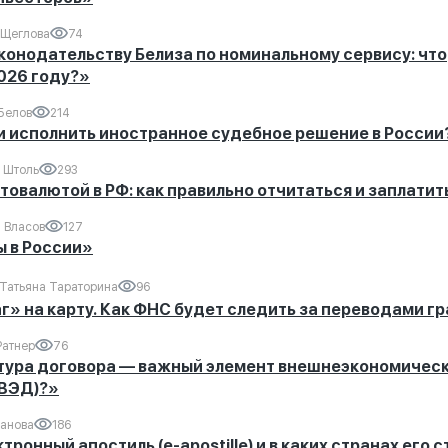
 Щеглова
74
конодательству Белиза по номинальному сервису: что
026 году?»
Белов
214
и исполнить иностранное судебное решение в России
 Штоль
293
товалютой в РФ: как правильно отчитаться и заплатит
 Власов
127
 в России»
Татьяна Тараторина
96
» на карту. Как ФНС будет следить за переводами г
Ратнер
76
тура договора — важный элемент внешнеэкономичес
(ВЭД)?»
ванова
186
тронный апостиль (e-apostille) и в каких странах его с