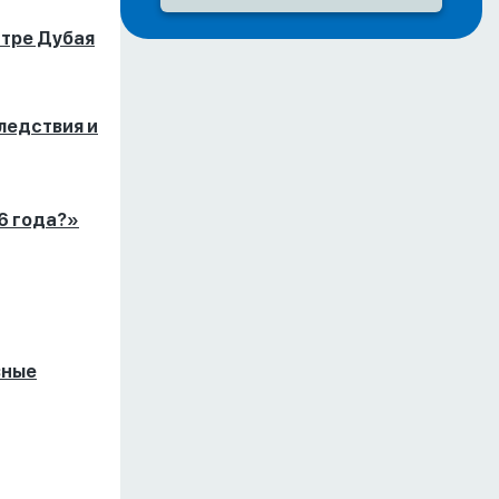
тре Дубая
ледствия и
26 года?»
вные