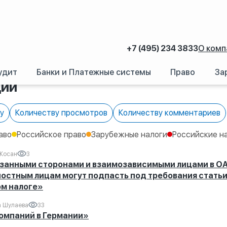
+7 (495) 234 3833
О комп
р
/
Публикации
удит
Банки и Платежные системы
Право
За
ции
у
Количеству просмотров
Количеству комментариев
аво
Российское право
Зарубежные налоги
Российские н
Жосан
3
язанными сторонами и взаимозависимыми лицами в ОА
остным лицам могут подпасть под требования статьи
ом налоге»
а Шулаева
33
омпаний в Германии»