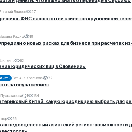
ота и деньги. Что важно знать о переезде в Сербию»
Евгений Власов
47
грешил». ФНС нашла сотни клиентов крупнейшей тене
Марина Радиш
19
редили о новых рисках для бизнеса при расчетах из
 Шилкина
62
ние юридических лиц в Словении»
антъ
Татьяна Краснова
72
сть за неуважение»
 Пустаханова
1
134
материковый Китай: какую юрисдикцию выбрать для р
тнер
66
как недооцененный азиатский регион: возможности 
нвесторов»