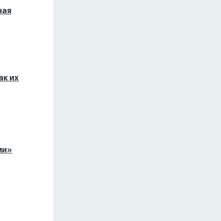
ная
ак их
ми»