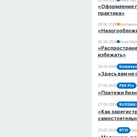
22.06.2026
Анна Лыс
«Оформление пр
практика»
05.06.2026
Екатерин
«Налогообложе
03.06.2026
Анна Мат
«Распростране
избежать»
28.05.2026
Коммерс
«Здесь вам не 
27.05.2026
РБК Pro
«Платежи бизне
27.05.2026
RUSSIAN 
«Как зарегистр
самостоятельн
25.05.2026
RTVI
Оль