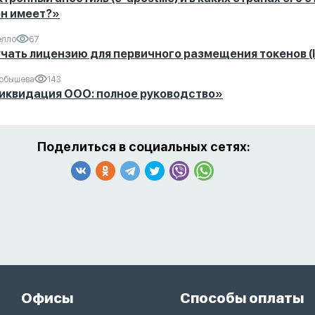
он имеет?»
елло
67
чать лицензию для первичного размещения токенов (
обышева
143
иквидация ООО: полное руководство»
Поделиться в социальных сетях:
Офисы
Способы оплаты