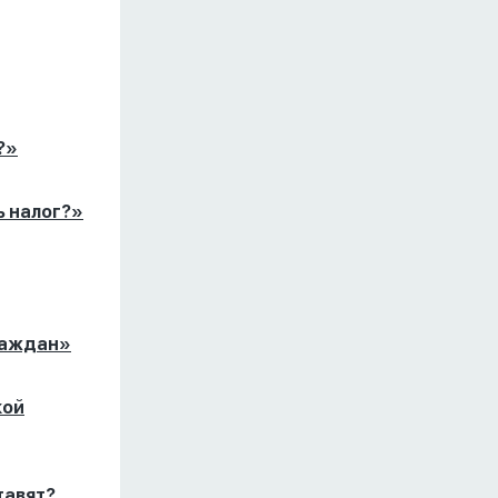
?»
ь налог?»
раждан»
кой
тавят?