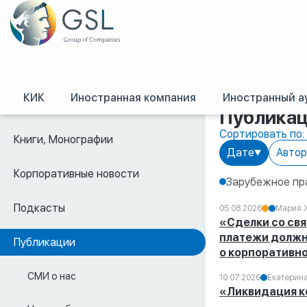
GSL
/
Пресс-цент
КИК
Иностранная компания
Иностранный а
Видео
Публика
Сортировать по:
Книги, Монографии
Дате
Автор
Корпоративные новости
Зарубежное пр
Подкасты
05.08.2026
Мария 
«Сделки со св
платежи должн
Публикации
о корпоративн
СМИ о нас
10.07.2026
Екатерин
«Ликвидация к