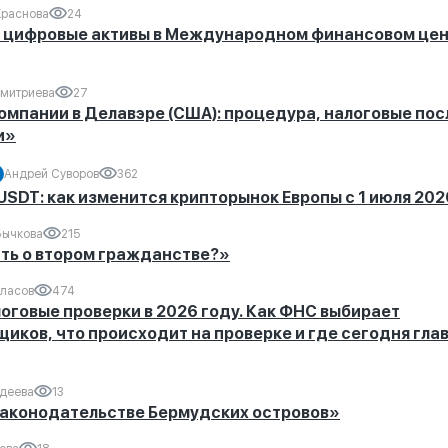
Краснова
24
 цифровые активы в Международном финансовом цен
митриева
27
мпании в Делавэре (США): процедура, налоговые пос
и»
Андрей Суворов
362
 USDT: как изменится крипторынок Европы с 1 июля 20
Бычкова
215
ать о втором гражданстве?»
Власов
474
говые проверки в 2026 году. Как ФНС выбирает
иков, что происходит на проверке и где сегодня гла
деева
13
законодательстве Бермудских островов»