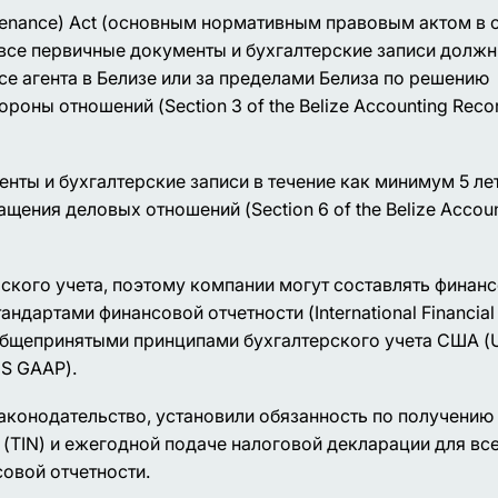
intenance) Act (основным нормативным правовым актом в 
, все первичные документы и бухгалтерские записи долж
се агента в Белизе или за пределами Белиза по решению
оны отношений (Section 3 of the Belize Accounting Reco
ты и бухгалтерские записи в течение как минимум 5 лет
щения деловых отношений (Section 6 of the Belize Accoun
рского учета, поэтому компании могут составлять финан
дартами финансовой отчетности (International Financial
 с Общепринятыми принципами бухгалтерского учета США (
US GAAP).
аконодательство, установили обязанность по получению
TIN) и ежегодной подаче налоговой декларации для все
совой отчетности.