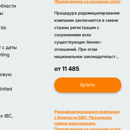
Предложение на оказание услуг
области
ны
Процедура редомицилирования
компании заключается в смене
rds
страны регистрации с
сохранением всех
существующих бизнес-
 c даты
отношений. При этом
ting
национальное законодательст...
от 11 485
совую
Купить
United
Редомицилирование компании
х IBC,
с Белиза на БВО. Процедура
смены юрисдикции.
Предложение на оказание услуг