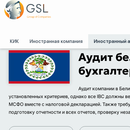
КИК
Иностранная компания
Иностранный 
GSL
/
Аудит иностранных компаний
/
Аудит белизской компании
Аудит бе
бухгалте
Аудит компании в Бел
установленных критериев, однако все IBC должны ве
МСФО вместе с налоговой декларацией. Также требу
подготовку отчетности и всех отчетов, проверку не