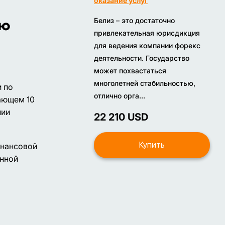
оказание услуг
Белиз – это достаточно
ию
привлекательная юрисдикция
для ведения компании форекс
деятельности. Государство
может похвастаться
многолетней стабильностью,
и по
отлично орга...
ающем 10
нии
22 210 USD
Купить
инансовой
анной