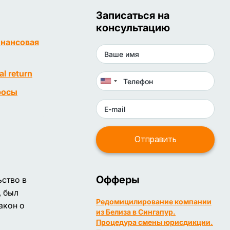
Записаться на
консультацию
нансовая
l return
росы
Офферы
ьство в
, был
Редомицилирование компании
акон о
из Белиза в Сингапур.
Процедура смены юрисдикции.