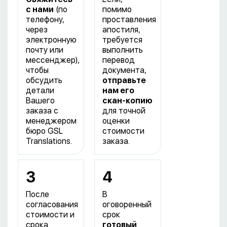
с нами
(по
помимо
телефону,
проставления
через
апостиля,
электронную
требуется
почту или
выполнить
мессенджер),
перевод
чтобы
документа,
обсудить
отправьте
детали
нам его
Вашего
скан-копию
заказа с
для точной
менеджером
оценки
бюро GSL
стоимости
Translations.
заказа.
3
4
После
В
согласования
оговоренный
стоимости и
срок
срока
готовый