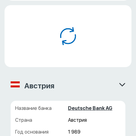
сотрудничеству с россиянами. Мы подготовили
подробное руководство, которое поможет вам
разобраться во всех нюансах открытия счета в
иностранном банке, начиная от выбора
подходящей юрисдикции и заканчивая
управлением счетом на ежедневной основе.
Австрия
Deutsche Bank AG
Австрия
1 989