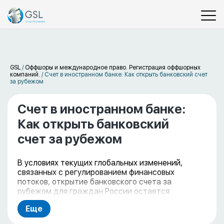
GSL
/
Оффшоры и международное право. Регистрация оффшорных
компаний.
/
Счет в иностранном банке: Как открыть банковский счет
за рубежом
Счет в иностранном банке:
Как открыть банковский
счет за рубежом
В условиях текущих глобальных изменений,
связанных с регулированием финансовых
потоков, открытие банковского счета за
рубежом для граждан России остается
актуальной и непростой задачей. На нашем
Еще
портале представлен тщательно проработанный
список банков различных юрисдикций, готовых к