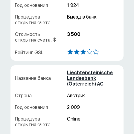
1 924
3 500
Liechtensteinische
Landesbank
(Österreich) AG
Австрия
2 009