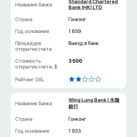
Standard Chartered
Bank (HK) LTD
Гонконг
1 859
3 500
Wing Lung Bank / 永隆
銀行
Гонконг
1 933