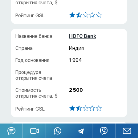
HDFC Bank
Индия
1 994
2 500
ICICI Bank