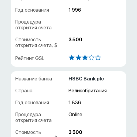
1 996
3 500
HSBC Bank plc
Великобритания
1 836
3 500