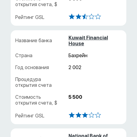
Kuwait Financial
House
Бахрейн
2 002
5 500
National Bank of