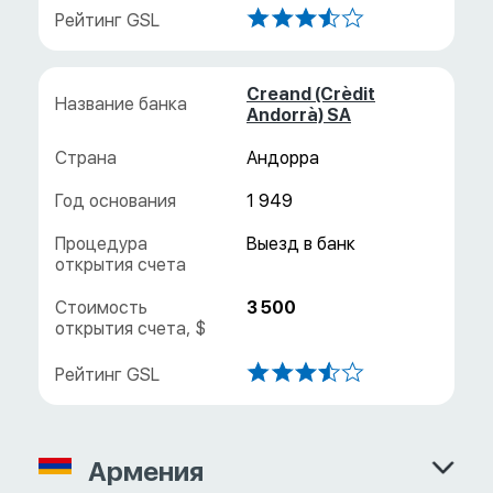
Creand (Crèdit
Andorrà) SA
Андорра
1 949
3 500
Армения