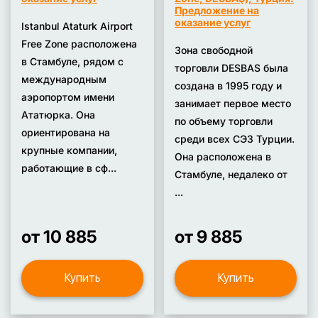
Предложение на
оказание услуг
Istanbul Ataturk Airport
Free Zone расположена
Зона свободной
в Стамбуле, рядом с
торговли DESBAS была
международным
создана в 1995 году и
аэропортом имени
занимает первое место
Ататюрка. Она
по объему торговли
ориентирована на
среди всех СЭЗ Турции.
крупные компании,
Она расположена в
работающие в сф...
Стамбуле, недалеко от
...
от 10 885
от 9 885
Купить
Купить