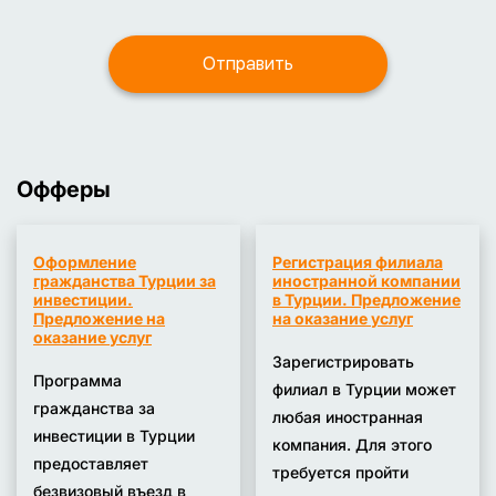
обязательному аудиту, и обеспечивают единый
Турция фактически применяет IFRS как
подход к признанию, оценке, представлению и
национальные стандарты.
раскрытию финансовой информации.
Офферы
Оформление
Регистрация филиала
гражданства Турции за
иностранной компании
инвестиции.
в Турции. Предложение
Предложение на
на оказание услуг
оказание услуг
Зарегистрировать
Программа
филиал в Турции может
гражданства за
любая иностранная
инвестиции в Турции
компания. Для этого
предоставляет
требуется пройти
безвизовый въезд в