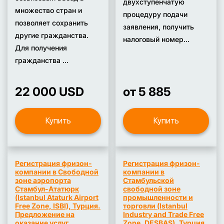
двухступенчатую
множество стран и
процедуру подачи
позволяет сохранить
заявления, получить
другие гражданства.
налоговый номер...
Для получения
гражданства ...
22 000 USD
от 5 885
Купить
Купить
Регистрация фризон-
Регистрация фризон-
компании в Свободной
компании в
зоне аэропорта
Стамбульской
Стамбул-Ататюрк
свободной зоне
(Istanbul Ataturk Airport
промышленности и
Free Zone, ISBI), Турция.
торговли (Istanbul
Предложение на
Industry and Trade Free
оказание услуг
Zone, DESBAŞ), Турция.