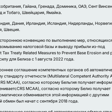
кобритания, Гайана, Гренада, Доминика, ОАЭ, Сент Винсен
д и Тобаго, Швейцария, Ямайка.
ландия, Дания, Ирландия, Исландия, Нидерланды, Норвеги
я, Швеция.
огостороннюю конвенцию по выполнению мер, относящихся
размыванию налоговой базы и выводу прибыли из-под
 Tax Treaty Related Measures to Prevent Base Erosion and p
силу для Белиза с 1 августа 2022 года.
ороннее соглашение компетентных органов об автоматич
тандарту отчетности (Multilateral Competent Authority 
n, CRS MCAA), согласно которому Бельгия получает инфор
ениваетсCRS MCAA), согласно которому Белиз получает
оматически обменивается этой информацией с другими
обмен был начат с сентября 2018 года.
гостороннее соглашение об автоматическом обмене стр