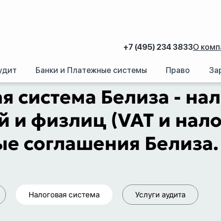
+7 (495) 234 3833
О комп
удит
Банки и Платежные системы
Право
За
а: отчетность и оптимизация налогообложения компаний и физлиц (VAT и 
я система Белиза - н
 и физлиц (VAT и нало
е соглашения Белиза.
Налоговая система
Услуги аудита