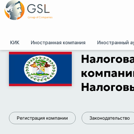
КИК
Иностранная компания
Иностранный а
GSL
/
Налоговые системы зарубежных стран
/
Налоговая система Белиз
Налогова
компаний
Налоговы
Регистрация компании
Законодательство