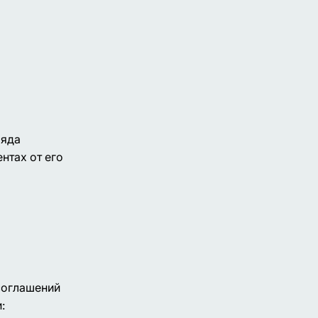
ряда
нтах от его
 соглашений
: