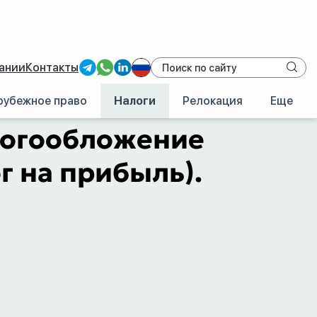
ании
Контакты
рубежное право
Налоги
Релокация
Еще
налог на прибыль)
алогообложение
г на прибыль).