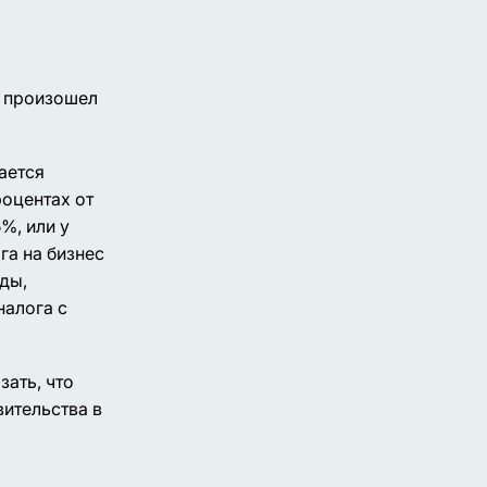
м произошел
ается
роцентах от
%, или у
га на бизнес
ды,
налога с
зать, что
вительства в