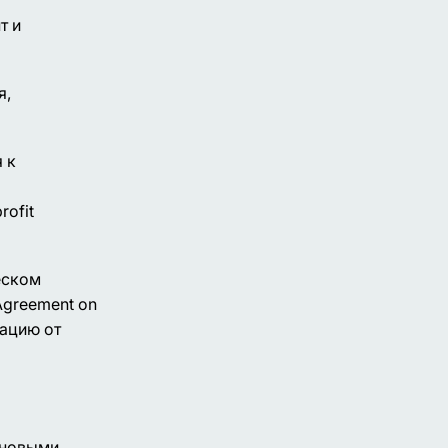
т и
я,
 к
rofit
еском
Agreement on
мацию от
ановыми