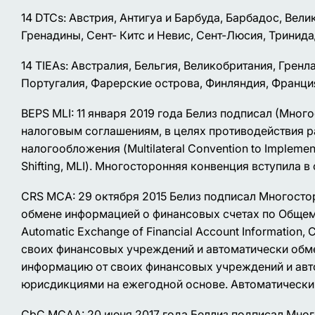
14 DTCs: Австрия, Антигуа и Барбуда, Барбадос, Вели
Гренадины, Сент- Китс и Невис, Сент-Люсия, Тринида
14 TIEAs: Австралия, Бельгия, Великобритания, Грен
Португалия, Фарерские острова, Финляндия, Франци
BEPS MLI: 11 января 2019 года Белиз подписал (Мн
налоговым соглашениям, в целях противодействия 
налогообложения (Multilateral Convention to Implement
Shifting, MLI). Многосторонняя конвенция вступила в 
CRS MCA: 29 октября 2015 Белиз подписал Многост
обмене информацией о финансовых счетах по Общему с
Automatic Exchange of Financial Account Informatio
своих финансовых учреждений и автоматически обм
информацию от своих финансовых учреждений и авт
юрисдикциями на ежегодной основе. Автоматический 
CbC MCAA: 20 июня 2017 года Беллиз подписал Мно