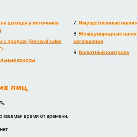
 на доходы у источника
Имущественные налог
ы
Международные нало
 с продаж (General sales
соглашения
T)
Валютный контроль
льные взносы
их лиц
5%.
риваемая время от времени.
нет.