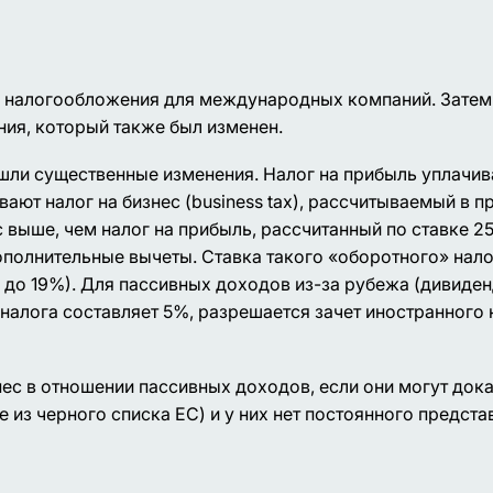
м налогообложения для международных компаний. Зате
ия, который также был изменен.
шли существенные изменения. Налог на прибыль уплачив
ают налог на бизнес (business tax), рассчитываемый в п
с выше, чем налог на прибыль, рассчитанный по ставке 25
полнительные вычеты. Ставка такого «оборотного» нало
% до 19%). Для пассивных доходов из-за рубежа (дивиден
 налога составляет 5%, разрешается зачет иностранного 
ес в отношении пассивных доходов, если они могут дока
из черного списка ЕС) и у них нет постоянного предста