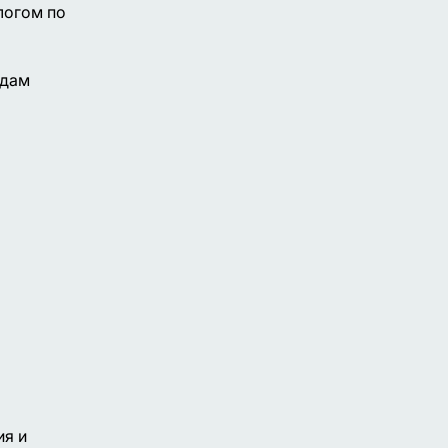
логом по
идам
ия и