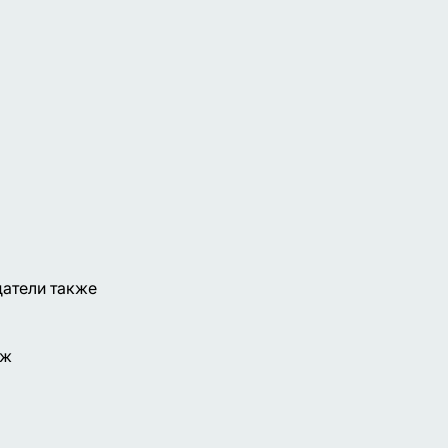
датели также
еж