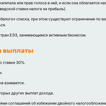
питала или прав голоса в ней, и если она облагается на
шведской ставки налога на прибыль).
«белого» списка, при этом существуют ограничения по в
ся.
стран ЕЭЗ, занимающимся активным бизнесом.
а выплаты
о ставке 30%.
и.
не взимается.
торых других выплат дохода.
иями соглашений об избежании двойного налогообложен