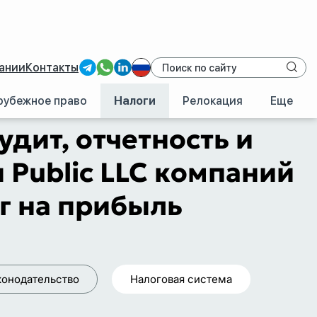
ании
Контакты
рубежное право
Налоги
Релокация
Еще
ий и физлиц в Швеции: VAT и налог на прибыль
удит, отчетность и
Public LLC компаний
г на прибыль
конодательство
Налоговая система