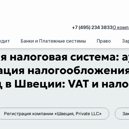
+7 (495) 234 3833
О комп
удит
Банки и Платежные системы
Право
За
ма: аудит, отчетность и оптимизация налогообложения Public LLC компан
 налоговая система: а
ция налогообложения 
 в Швеции: VAT и нало
Регистрация компании «Швеция, Private LLC»
За