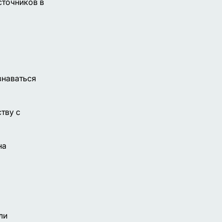
сточников в
знаваться
тву с
на
ли