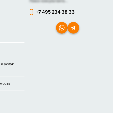
Поиск консультанта...
+7 495 234 38 33
 и услуг
имость