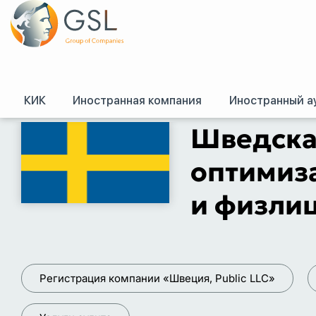
КИК
Иностранная компания
Иностранный а
GSL
/
Налоговые системы зарубежных стран
/
Шведская налоговая систе
Шведская
оптимиза
и физлиц
Регистрация компании «Швеция, Public LLC»