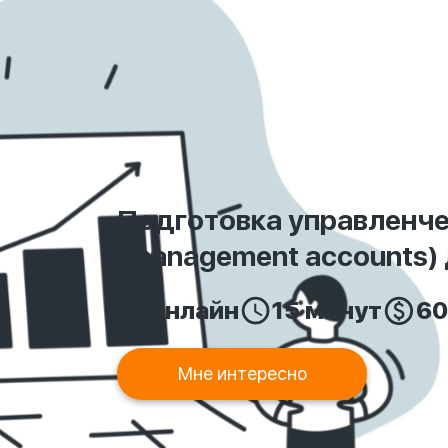
Подготовка управленче
(management accounts)
онлайн
15 минут
60