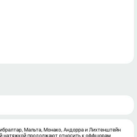
Гибралтар, Мальта, Монако, Андорра и Лихтенштейн
ой натяжкой продолжают относить к оффшорам