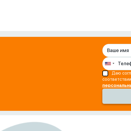
Даю согл
соответстви
персональн