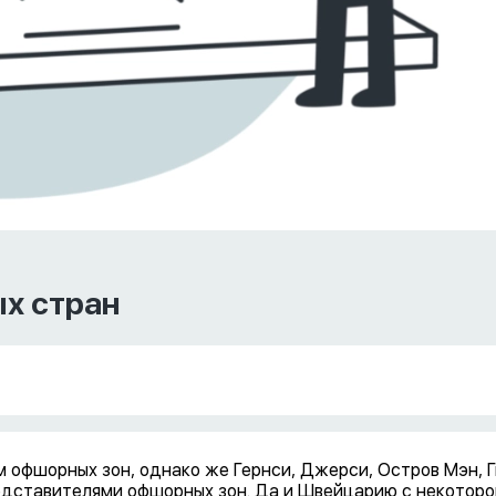
х стран
 офшорных зон, однако же Гернси, Джерси, Остров Мэн, 
едставителями офшорных зон. Да и Швейцарию с некотор