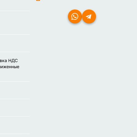
авка НДС
ониженные