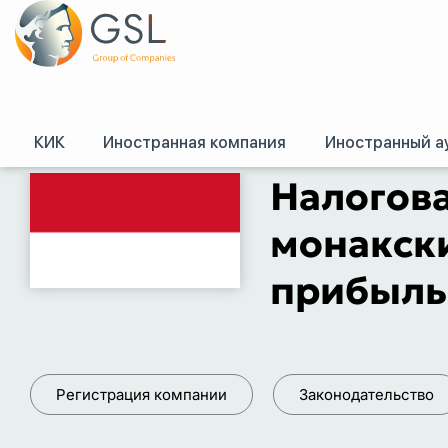
КИК
Иностранная компания
Иностранный а
GSL
/
Налоговые системы зарубежных стран
/
Налоговая система Монак
Налогова
монакски
прибыль
Регистрация компании
Законодательство