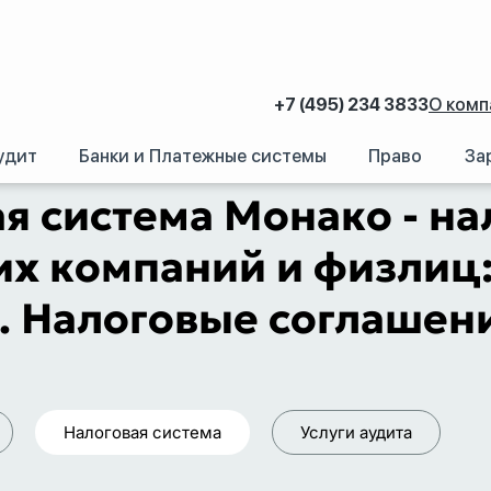
+7 (495) 234 3833
О комп
удит
Банки и Платежные системы
Право
За
о: аудит, отчетность и оптимизация налогообложения монакских компаний
я система Монако - н
х компаний и физлиц: 
. Налоговые соглашен
Налоговая система
Услуги аудита