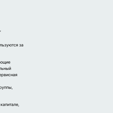
,
ользуются за
ующие
альный
сервисная
руппы,
капитале,