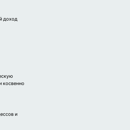
й доход
ескую
и косвенно
ессов и