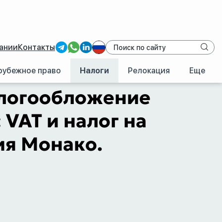
ании
Контакты
рубежное право
Налоги
Релокация
Еще
 и физлиц: VAT и налог на прибыль
алогообложение
VAT и налог на
ия Монако.