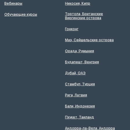
Вебинары
Никосия, Кипр
Тортола, Британские
Обучающие курсы
Виргинские острова
Гонконг
Маэ, Сейшельские острова
Орада, Румыния
Будапешт, Венгрия
Дубай, ОАЭ
Стамбул, Турция
Рига, Латвия
Бали, Индонезия
Пхукет, Таиланд
Андорра-ла-Вела, Андорра