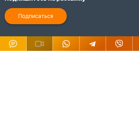
Подписаться
Наивно было бы полагать, что работая в сфере оказания юридических
услуг, мы не имеем представления
о порядке и способах защиты своих
прав на тексты, рисунки, графические изображения, видеоматериалы и
подобные объекты авторских прав, размещенные на нашем сайте.
Все материалы данного сайта являются объектами авторского права (в
том числе дизайн). Запрещается копирование, распространение (в том
числе путем копирования на другие сайты и ресурсы в Интернете) или
любое иное использование информации и объектов без
предварительного согласия правообладателя.