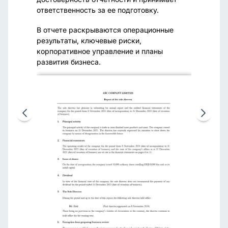
ответственность за ее подготовку.
(CPA) и 
ты
достовер
В отчете раскрываются операционные
во всех 
результаты, ключевые риски,
корпоративное управление и планы
Заключе
ылях и
развития бизнеса.
бланке а
подписью
етности