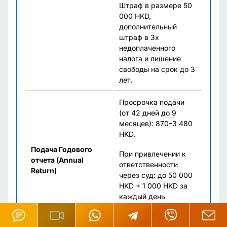
Штраф в размере 50
000 HKD,
дополнительный
штраф в 3х
недоплаченного
налога и лишение
свободы на срок до 3
лет.
Просрочка подачи
(от 42 дней до 9
месяцев): 870–3 480
HKD.
Подача Годового
При привлечении к
отчета (Annual
ответственности
Return)
через суд: до 50 000
HKD + 1 000 HKD за
каждый день
продолжающегося
нарушения.