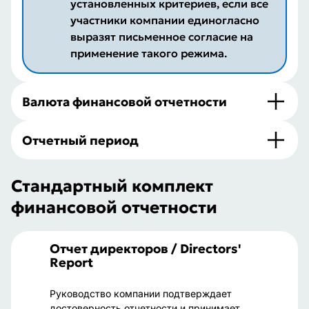
установленных критериев, если все
участники компании единогласно
выразят письменное согласие на
применение такого режима.
Валюта финансовой отчетности
Отчетный период
Стандартный комплект
финансовой отчетности
ой
Отчет директоров / Directors'
Аудит
ncial
Report
Audito
Руководство компании подтверждает
Готовитс
достоверность отчетности и принимает
сертифиц