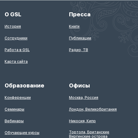
О GSL
Пресса
История
Книги
Сотрудники
Публикации
Работа в GSL
Радио, ТВ
Карта сайта
Образование
Офисы
Конференции
Москва, Россия
Семинары
Лондон, Великобритания
Вебинары
Никосия, Кипр
Тортола, Британские
Обучающие курсы
Виргинские острова