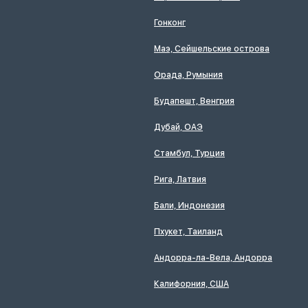
Гонконг
Маэ, Сейшельские острова
Орада, Румыния
Будапешт, Венгрия
Дубай, ОАЭ
Стамбул, Турция
Рига, Латвия
Бали, Индонезия
Пхукет, Таиланд
Андорра-ла-Вела, Андорра
Калифорния, США