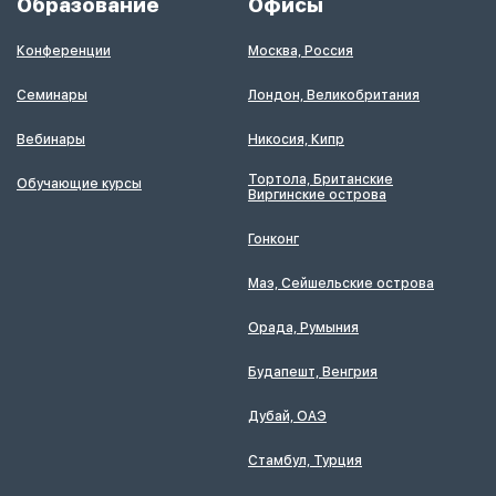
Образование
Офисы
Конференции
Москва, Россия
Семинары
Лондон, Великобритания
Вебинары
Никосия, Кипр
Тортола, Британские
Обучающие курсы
Виргинские острова
Гонконг
Маэ, Сейшельские острова
Орада, Румыния
Будапешт, Венгрия
Дубай, ОАЭ
Стамбул, Турция