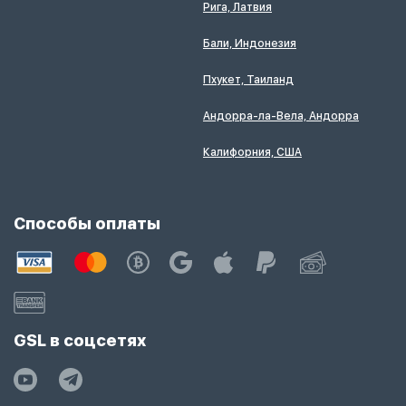
Рига, Латвия
Бали, Индонезия
Пхукет, Таиланд
Андорра-ла-Вела, Андорра
Калифорния, США
Способы оплаты
GSL в соцсетях