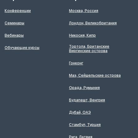
Конференции
Москва, Россия
Семинары
Лондон, Великобритания
Вебинары
Никосия, Кипр
Тортола, Британские
Обучающие курсы
Виргинские острова
Гонконг
Маэ, Сейшельские острова
Орада, Румыния
Будапешт, Венгрия
Дубай, ОАЭ
Стамбул, Турция
Рига, Латвия