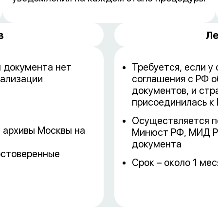
в
Ле
я документа нет
Требуется, если у
гализации
соглашения с РФ о
документов, и стр
присоединилась к 
Осуществляется п
 архивы Москвы на
Минюст РФ, МИД Р
документа
остоверенные
Срок – около 1 ме