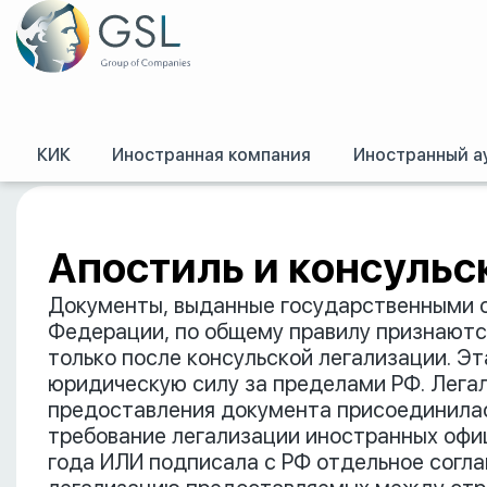
КИК
Иностранная компания
Иностранный а
GSL
/
Российское право
/
Апостиль и консульская легализация
Апостиль и консульс
Документы, выданные государственными о
Федерации, по общему правилу признаютс
только после консульской легализации. Э
юридическую силу за пределами РФ. Легал
предоставления документа присоединилас
требование легализации иностранных офиц
года ИЛИ подписала с РФ отдельное согл