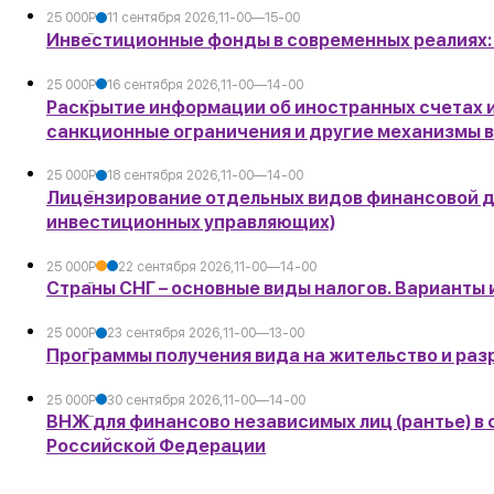
25 000
Р
11 сентября 2026,
11-00—15-00
Инвестиционные фонды в современных реалиях:
УБ.
25 000
Р
16 сентября 2026,
11-00—14-00
Раскрытие информации об иностранных счетах 
УБ.
санкционные ограничения и другие механизмы 
25 000
Р
18 сентября 2026,
11-00—14-00
Лицензирование отдельных видов финансовой д
УБ.
инвестиционных управляющих)
25 000
Р
22 сентября 2026,
11-00—14-00
Страны СНГ – основные виды налогов. Варианты 
УБ.
25 000
Р
23 сентября 2026,
11-00—13-00
Программы получения вида на жительство и раз
УБ.
25 000
Р
30 сентября 2026,
11-00—14-00
ВНЖ для финансово независимых лиц (рантье) в 
УБ.
Российской Федерации