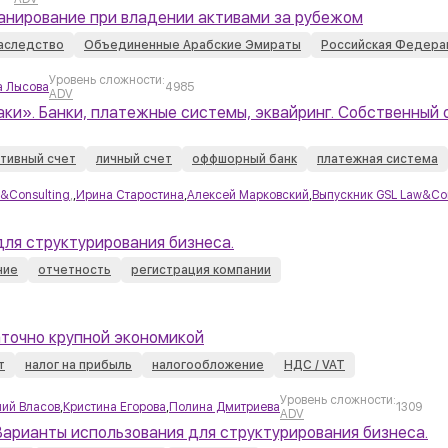
анирование при владении активами за рубежом
аследство
Объединенные Арабские Эмираты
Российская Федера
Уровень сложности:
а Лысова
4985
ADV
аки». Банки, платежные системы, эквайринг. Собственный 
тивный счет
личный счет
оффшорный банк
платежная система
&Consulting
,
,
Ирина Старостина
,
Алексей Марковский
,
Выпускник GSL Law&Con
для структурирования бизнеса.
ние
отчетность
регистрация компании
аточно крупной экономикой
т
налог на прибыль
налогообложение
НДС / VAT
Уровень сложности:
ний Власов
,
Кристина Егорова
,
Полина Дмитриева
1309
ADV
 Варианты использования для структурирования бизнеса.