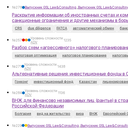
отчетность
регистрация компании
№278
Выпускник GSL Law&Consulting
,
,
Выпускник GSL Law&Consultin
Раскрытие информации об иностранных счетах и ком
санкционные ограничения и другие механизмы в бо
CRS
due diligence
FATCA
автоматический обмен
банк
оффшорная компания
реестр бенефициаров
Российская 
Уровень сложности:
№257
1235
ADV
Разбор схем «агрессивного» налогового планирован
налоговая оптимизация
налоговое планирование
налогов
Уровень сложности:
№271
1438
ADV
Альтернативные решения: инвестиционные фонды в О
Гонконг
инвестиционный фонд
Казахстан
лицензирован
Уровень сложности:
№284
1136
ADV
ВНЖ для финансово независимых лиц (рантье) в стра
Российской Федерации
Болгария
вид на жительство
виза
ВНЖ
Европейский 
Российская Федерация
Франция
№229
Выпускник GSL Law&Consulting
,
,
Выпускник GSL Law&Consult