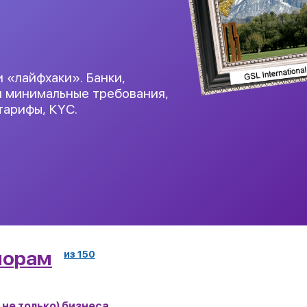
 «лайфхаки». Банки,
и минимальные требования,
тарифы, КYС.
шорам
из 150
 не только) бизнеса