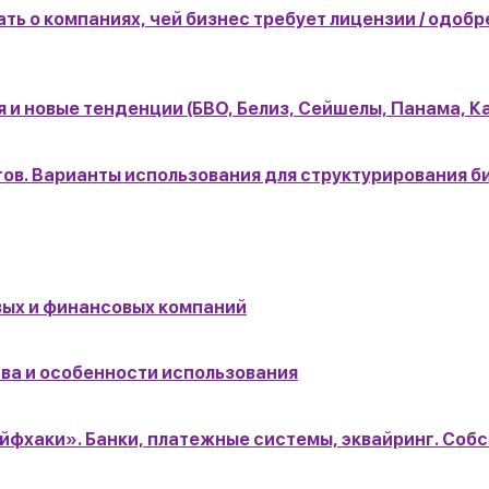
ть о компаниях, чей бизнес требует лицензии / одобре
и новые тенденции (БВО, Белиз, Сейшелы, Панама, К
огов. Варианты использования для структурирования б
ых и финансовых компаний
ва и особенности использования
айфхаки». Банки, платежные системы, эквайринг. Соб