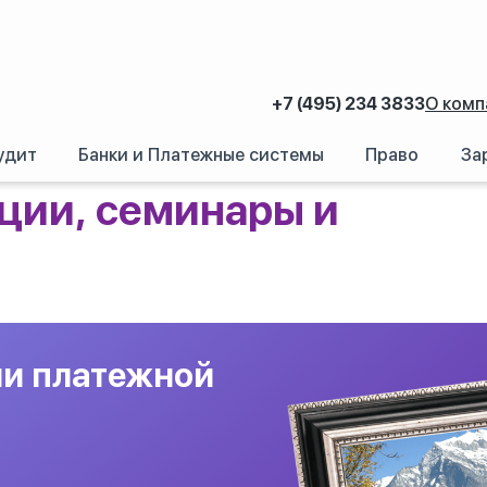
+7 (495) 234 3833
О комп
удит
Банки и Платежные системы
Право
За
ии, семинары и
ли платежной