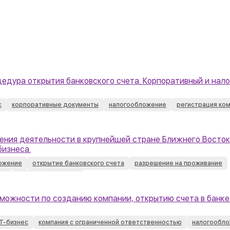
цедура открытия банковского счета. Корпоративный и нал
с
корпоративные документы
налогообложение
регистрация ко
ения деятельности в крупнейшей стране Ближнего Восток
бизнеса.
ожение
открытие банковского счета
разрешение на проживание
во
Саудовская Аравия
зможности по созданию компании, открытию счета в банке
Т-бизнес
компания с ограниченной ответственностью
налогообл