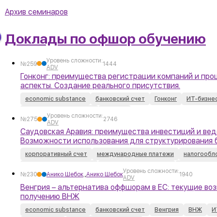
Архив семинаров
Доклады по офшор обучению
Уровень сложности:
№259
1444
ADV
Гонконг: преимущества регистрации компаний и про
аспекты. Создание реального присутствия.
economic substance
банковский счет
Гонконг
ИТ-бизне
реестр бенефициаров
СОИДН
Уровень сложности:
№275
2746
ADV
Саудовская Аравия: преимущества инвестиций и вед
Возможности использования для структурирования 
корпоративный счет
международные платежи
налогообл
разрешение на работу
регистрация компании
резидентст
Уровень сложности:
№230
Анико Шебок
,
,
Анико Шебок
1940
ADV
Венгрия – альтернатива оффшорам в ЕС: текущие во
получению ВНЖ
economic substance
банковский счет
Венгрия
ВНЖ
И