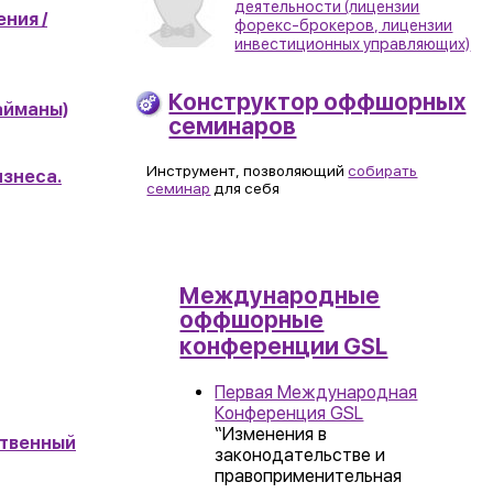
деятельности (лицензии
ния /
форекс-брокеров, лицензии
инвестиционных управляющих)
Конструктор оффшорных
айманы)
семинаров
Инструмент, позволяющий
собирать
изнеса.
семинар
для себя
Международные
оффшорные
конференции GSL
Первая Международная
Конференция GSL
“Изменения в
ственный
законодательстве и
правоприменительная