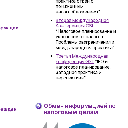
практика стран с
пониженным
налогообложением”
Вторая Международная
Конференция GSL
ормации,
“Налоговое планирование и
уклонение от налогов:
Проблемы разграничения и
международная практика”
Третья Международная
конференция GSL
“IPO и
налоговое планирование.
Западная практика и
перспективы”
Обмен информацией по
граждан
налоговым делам