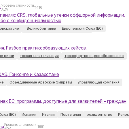
Уровень сложности:
g
1416
ADV
паниях: CRS, глобальные утечки оффшорной информации,
рьбе с конфиденциальностью
овский счет
Великобритания
Европейский Союз (ЕС)
Федерация
Соединенные Штаты Америки (США)
ия. Разбор практикообразующих кейсов.
ые риски
тонкая капитализация
трансфертное ценообразование
АЭ, Гонконге и Казахстане
ие
Объединенные Арабские Эмираты
управляющая компания
нах ЕС: программы, доступные для заявителей – граждан
Союз (ЕС)
Испания
Италия
Португалия
резидентство
Релок
Уровень сложности:
ing
1691
ADV