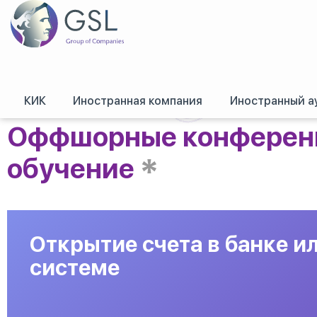
КИК
Иностранная компания
Иностранный а
GSL
/
Оффшорные конференции, семинары и обучение
Оффшорные конференц
*
обучение
Открытие счета в банке и
системе