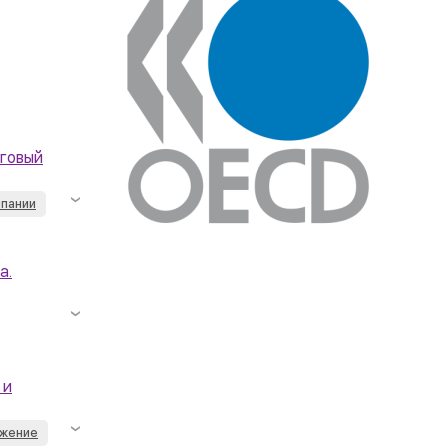
оговый
мпании
а.
 и
ожение