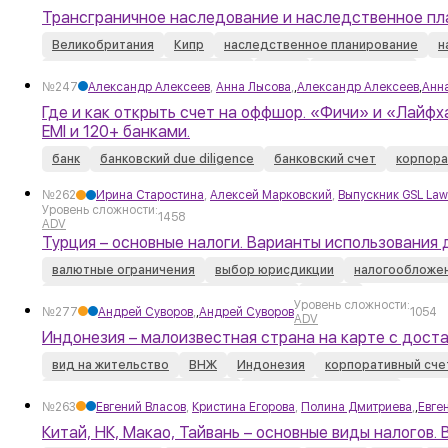
Трансграничное наследование и наследственное пл
Великобритания
Кипр
наследственное планирование
н
трансграничное наследование
траст
частный фонд
№247
Александр Алексеев
,
Анна Лысова
,
,
Александр Алексеев
,
Анн
Где и как открыть счет на оффшор. «Фичи» и «Лайфх
EMI и 120+ банками.
банк
банковский due diligence
банковский счет
корпора
№262
Ирина Старостина
,
Алексей Марковский
,
Выпускник GSL Law
Уровень сложности:
1458
ADV
Турция – основные налоги. Варианты использования 
валютные ограничения
выбор юрисдикции
налогообложе
Свободная Экономическая Зона (СЭЗ)
Турция
Уровень сложности:
№277
Андрей Суворов
,
,
Андрей Суворов
1054
ADV
Индонезия – малоизвестная страна на карте с дост
вид на жительство
ВНЖ
Индонезия
корпоративный сче
открытие банковского счета
регистрация компании
№263
Евгений Власов
,
Кристина Егорова
,
Полина Дмитриева
,
,
Евге
Китай, НК, Макао, Тайвань – основные виды налогов.