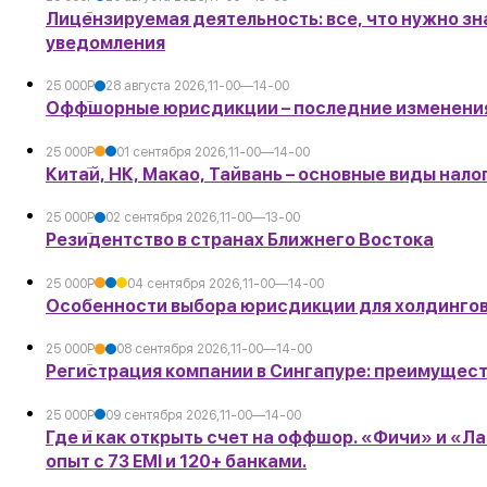
Лицензируемая деятельность: все, что нужно зна
УБ.
уведомления
25 000
Р
28 августа 2026,
11-00—14-00
Оффшорные юрисдикции – последние изменения 
УБ.
25 000
Р
01 сентября 2026,
11-00—14-00
Китай, НК, Макао, Тайвань – основные виды нал
УБ.
25 000
Р
02 сентября 2026,
11-00—13-00
Резидентство в странах Ближнего Востока
УБ.
25 000
Р
04 сентября 2026,
11-00—14-00
Особенности выбора юрисдикции для холдингов
УБ.
25 000
Р
08 сентября 2026,
11-00—14-00
Регистрация компании в Сингапуре: преимущест
УБ.
25 000
Р
09 сентября 2026,
11-00—14-00
Где и как открыть счет на оффшор. «Фичи» и «Л
УБ.
опыт с 73 EMI и 120+ банками.