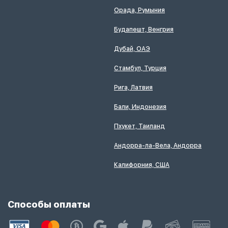
Орада, Румыния
Будапешт, Венгрия
Дубай, ОАЭ
Стамбул, Турция
Рига, Латвия
Бали, Индонезия
Пхукет, Таиланд
Андорра-ла-Вела, Андорра
Калифорния, США
Способы оплаты