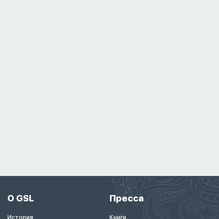
О GSL
Пресса
История
Книги