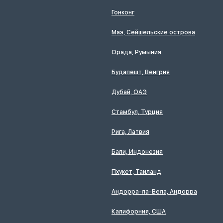
Гонконг
Маэ, Сейшельские острова
Орада, Румыния
Будапешт, Венгрия
Дубай, ОАЭ
Стамбул, Турция
Рига, Латвия
Бали, Индонезия
Пхукет, Таиланд
Андорра-ла-Вела, Андорра
Калифорния, США