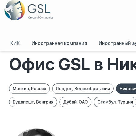
КИК
Иностранная компания
Иностранный а
GSL
/
Офисы группы компаний GSL
/
Офис GSL в Никосии, Кипр
Офис GSL в Ни
Москва, Россия
Лондон, Великобритания
Никосия
Будапешт, Венгрия
Дубай, ОАЭ
Стамбул, Турция