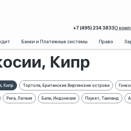
+7 (495) 234 3833
О комп
удит
Банки и Платежные системы
Право
За
косии, Кипр
, Кипр
Тортола, Британские Виргинские острова
Гонко
Рига, Латвия
Бали, Индонезия
Пхукет, Таиланд
А