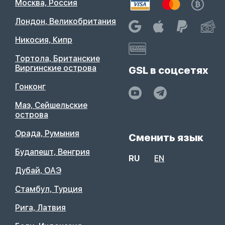
Москва, Россия
Лондон, Великобритания
Никосия, Кипр
Тортола, Британские
Виргинские острова
GSL в соцсетях
Гонконг
Маэ, Сейшельские
острова
Орада, Румыния
Сменить язык
Будапешт, Венгрия
RU
EN
Дубай, ОАЭ
Стамбул, Турция
Рига, Латвия