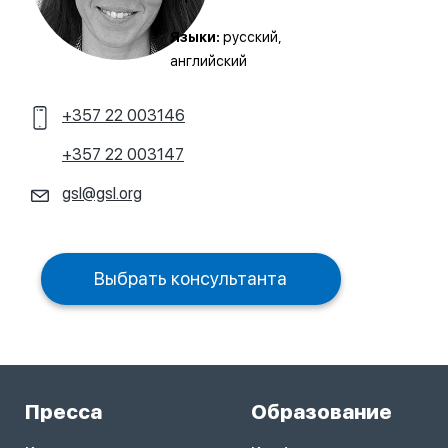
Языки:
русский,
английский
+357 22 003146
+357 22 003147
gsl@gsl.org
Выбрать консультанта
Пресса
Образование