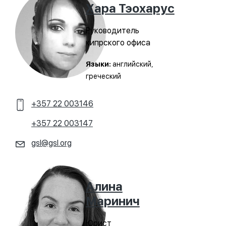
Хара Тэохарус
Руководитель
кипрского офиса
Языки:
английский,
греческий
+357 22 003146
+357 22 003147
gsl@gsl.org
Алина
Маринич
Юрист