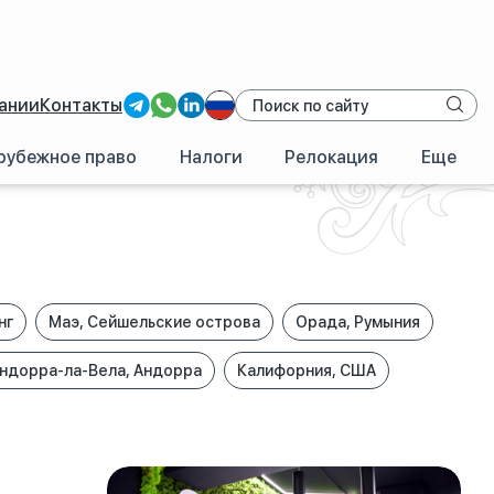
ании
Контакты
рубежное право
Налоги
Релокация
Еще
нг
Маэ, Сейшельские острова
Орада, Румыния
ндорра-ла-Вела, Андорра
Калифорния, США