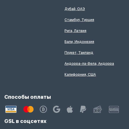
Дубай, ОАЭ
Стамбул, Турция
Рига, Латвия
Бали, Индонезия
Пхукет, Таиланд
Андорра-ла-Вела, Андорра
Калифорния, США
Способы оплаты
GSL в соцсетях