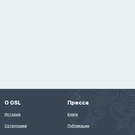
О GSL
Пресса
История
Книги
Сотрудники
Публикации