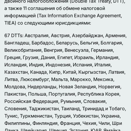
двойного налогообложения (Double Tax Treaty, DTT),
а также 11 соглашения об обмене налоговой
информацией (Tax Information Exchange Agreement,
TIEA) со следующими юрисдикциями:
67 DTTs: Австралия, Австрия, Азербайджан, Армения,
Бангладеш, Барбадос, Беларусь, Бельгия, Болгария,
Великобритания, Венгрия, Венесуэла, Германия,
Греция, Грузия, Дания, Египет, Израиль, Ирландия,
Исландия, Индия, Индонезия, Испания, Италия,
Казахстан, Канада, Кипр, Китай, Кыргызстан, Латвия,
Литва, Люксембург, Мальта, Марокко, Мексика,
Молдова, Нидерланды, Новая Зеландия, Норвегия,
Пакистан, Польша, Португалия, Республика Корея,
Российская Федерация, Румыния, Словакия,
Словения, Таджикистан, Таиланд, Тринидад и Тобаго,
Тунис, Туркменистан, Турция, Узбекистан, Украина,
Филиппины, Финляндия, Франция, Чехия, Чили, Шри
Ланка, Швейцария, Швеция, Эстония, ЮАР, Ямайка,