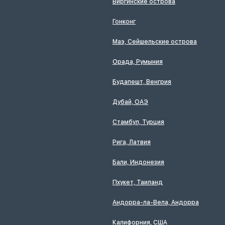
Виргинские острова
Гонконг
Маэ, Сейшельские острова
Орада, Румыния
Будапешт, Венгрия
Дубай, ОАЭ
Стамбул, Турция
Рига, Латвия
Бали, Индонезия
Пхукет, Таиланд
Андорра-ла-Вела, Андорра
Калифорния, США