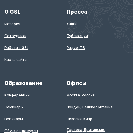
О GSL
Пресса
История
Книги
Сотрудники
Публикации
Работа в GSL
Радио, ТВ
Карта сайта
Образование
Офисы
Конференции
Москва, Россия
Семинары
Лондон, Великобритания
Вебинары
Никосия, Кипр
Тортола, Британские
Обучающие курсы