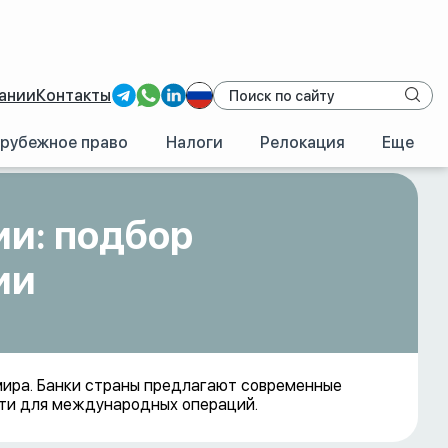
ании
Контакты
рубежное право
Налоги
Релокация
Еще
да в Саудовской Аравии
ии: подбор
ии
мира. Банки страны предлагают современные
сти для международных операций.