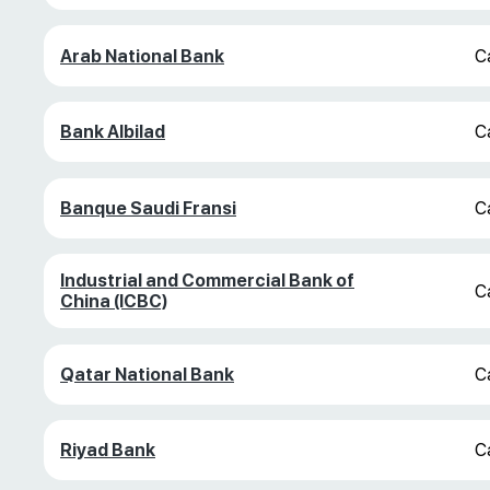
Arab National Bank
С
Bank Albilad
С
Banque Saudi Fransi
С
Industrial and Commercial Bank of
С
China (ICBC)
Qatar National Bank
С
Riyad Bank
С