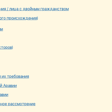
ия / лица с двойным гражданством
ого происхождения)
ии
сторов)
 их требования
й Аравии
авии
ьное рассмотрение