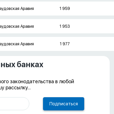
аудовская Аравия
1 959
аудовская Аравия
1 953
аудовская Аравия
1 977
нных банках
вого законодательства в любой
у рассылку...