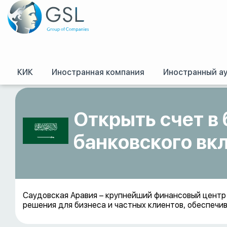
КИК
Иностранная компания
Иностранный а
GSL
/
Оффшоры и международное право. Регистрация оффшорных комп
Открыть счет в
банковского вк
Саудовская Аравия – крупнейший финансовый центр
решения для бизнеса и частных клиентов, обеспеч