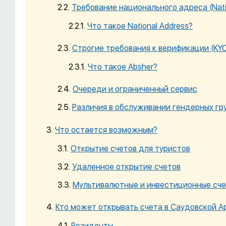
Требование национального адреса (Nati
Что такое National Address?
Строгие требования к верификации (KYC
Что такое Absher?
Очереди и ограниченный сервис
Различия в обслуживании гендерных гр
Что остается возможным?
Открытие счетов для туристов
Удаленное открытие счетов
Мультивалютные и инвестиционные сч
Кто может открывать счета в Саудовской А
Резиденты