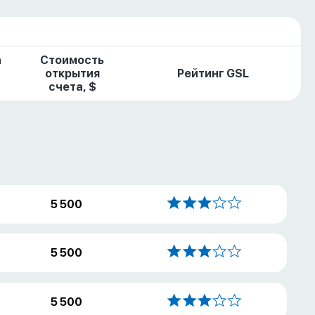
а
Стоимость
открытия
Рейтинг GSL
счета, $
5 500
5 500
5 500