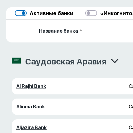
Активные банки
«Инкогнито
Название банка
Саудовская Аравия
Al Rajhi Bank
С
Alinma Bank
С
Aljazira Bank
С