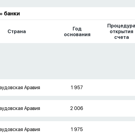
» банки
Процедур
Год
Страна
открытия
основания
счета
аудовская Аравия
1 957
аудовская Аравия
2 006
аудовская Аравия
1 975