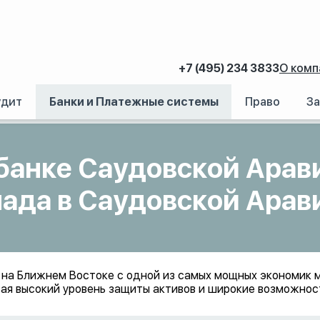
+7 (495) 234 3833
О комп
удит
Банки и Платежные системы
Право
За
аний.
/
Открыть счет в банке Саудовской Аравии: подбор банковского вкла
 банке Саудовской Арав
лада в Саудовской Арав
 на Ближнем Востоке с одной из самых мощных экономик 
ивая высокий уровень защиты активов и широкие возможно