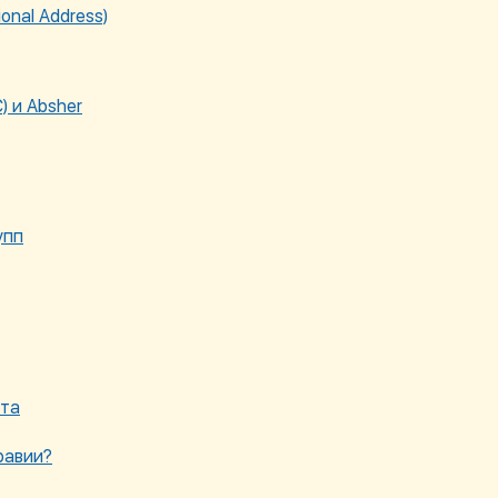
onal Address)
) и Absher
упп
ета
равии?