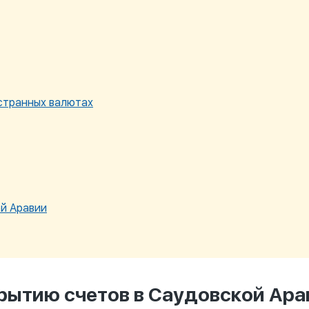
странных валютах
й Аравии
крытию счетов в Саудовской Ара