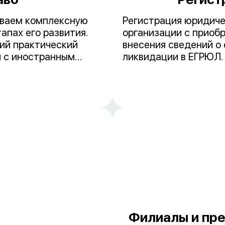
иваем комплексную
Регистрация юридиче
апах его развития.
организации с приоб
ий практический
внесения сведений о 
й с иностранным
ликвидации в ЕГРЮЛ.
в данной области.
выделяют коммерческ
Наиболее востребова
общества с ограниче
общества. Некоммерч
ассоциации и с неда
Филиалы и пр