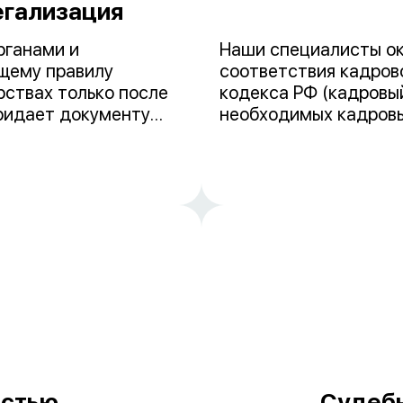
егализация
рганами и
Наши специалисты ок
щему правилу
соответствия кадров
рствах только после
кодекса РФ (кадровый
придает документу
необходимых кадровы
зация не требуется,
организациям избежа
исоединилась к
оптимизировать проц
ие легализации
защиту в спорах с ра
е, отменяющее
ых между странами
остью
Судебн