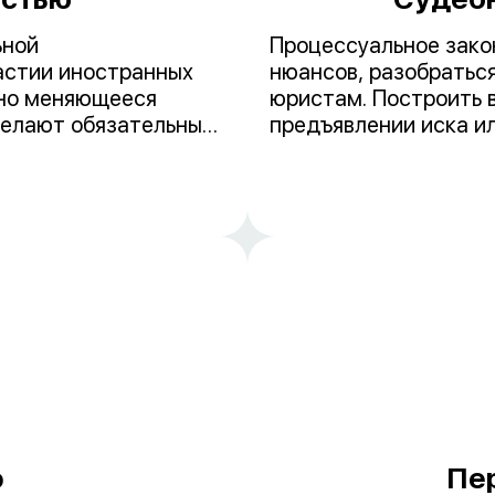
ьной
Процессуальное зако
астии иностранных
нюансов, разобраться
чно меняющееся
юристам. Построить 
делают обязательным
предъявлении иска и
елки.
на иск – наша специа
изменениями законод
обладаем обширным о
Наши юристы окажут
перспектив дела, под
претензию, представ
также в судах общей
ведением предприним
о
Пе