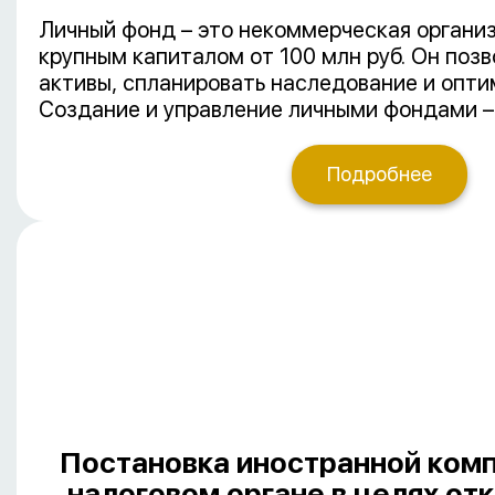
Личный фонд – это некоммерческая органи
крупным капиталом от 100 млн руб. Он поз
активы, спланировать наследование и опти
Создание и управление личными фондами –
требующие глубокого понимания гражданск
законодательства, а также специфики семе
Подробнее
корпоративного и даже международного пр
предполагается передача фонду зарубежны
компания оказывает комплексную юридиче
каждом этапе регистрации личного фонда.
Постановка иностранной комп
налоговом органе в целях отк