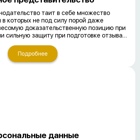
нодательство таит в себе множество
 в которых не под силу порой даже
весомую доказательственную позицию при
ли сильную защиту при подготовке отзыва
лизация. Мы постоянно следим за
ательства и судебной практикой, а также
Подробнее
пытом судебного представительства.
 квалифицированную помощь по оценке
готовке досудебной претензии /ответа на
лению ваших интересов в арбитраже, а
 юрисдикции по вопросам, связанным с
ательской деятельности.
рсональные данные