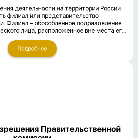
ения деятельности на территории России
ть филиал или представительство
и. Филиал – обособленное подразделение
еского лица, расположенное вне места его
нное всеми или частью функций компании.
 отличие от филиала, выполняет только
Подробнее
льства и защиты интересов иностранной
зрешения Правительственной
комиссии