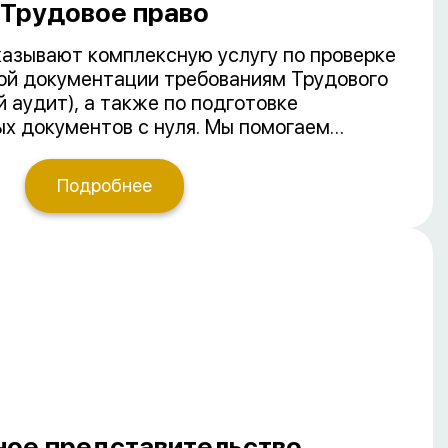
Трудовое право
азывают комплексную услугу по проверке
ой документации требованиям Трудового
 аудит), а также по подготовке
х документов с нуля. Мы помогаем
ть штрафов от трудовой инспекции,
ессы управления персоналом и обеспечить
Подробнее
ботниками.
ое представительство