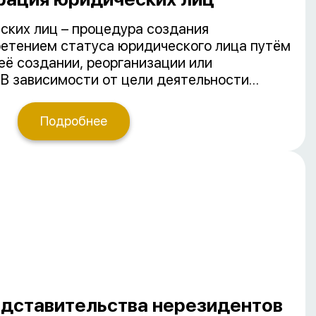
ских лиц – процедура создания
ретением статуса юридического лица путём
её создании, реорганизации или
 В зависимости от цели деятельности
ие и некоммерческие организации.
нные формы коммерческих организаций –
Подробнее
нной ответственностью и акционерные
еские – благотворительные фонды,
внего времени личные фонды.
едставительства нерезидентов