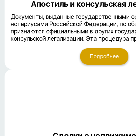
Апостиль и консульская л
Документы, выданные государственными о
нотариусами Российской Федерации, по об
признаются официальными в других госуда
консульской легализации. Эта процедура 
юридическую силу за пределами РФ. Легали
если страна предоставления документа пр
Подробнее
Гаагской конвенции, отменяющей требован
иностранных официальных документов, от 05 октября 1961 года
ИЛИ подписала с РФ отдельное соглашени
обязательную легализацию предоставляем
документов.
Сделки с недвижим