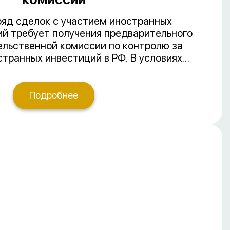
ряд сделок с участием иностранных
ий требует получения предварительного
ельственной комиссии по контролю за
транных инвестиций в РФ. В условиях
авил выдачи разрешений, противоречивой
нных регламентирующих документов
но отслеживать нововведения,
Подробнее
ормативную базу и проявлять
аимодействии с органами исполнительной