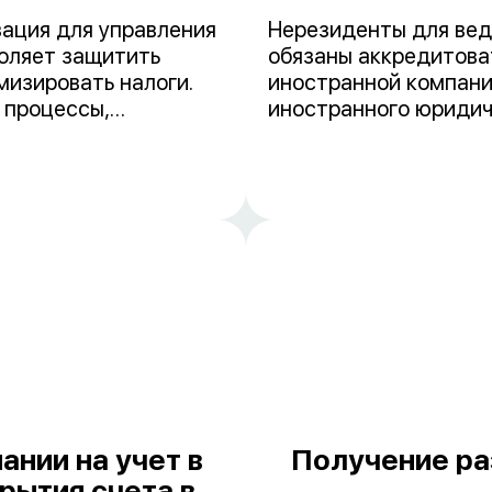
зация для управления
Нерезиденты для вед
воляет защитить
обязаны аккредитова
мизировать налоги.
иностранной компани
 процессы,
иностранного юридич
ого и налогового
нахождения и наделе
йного,
Представительство, в
ава (если
функции представите
х активов). Наша
компании.
скую поддержку на
ании на учет в
Получение ра
рытия счета в