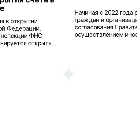
е
Начиная с 2022 года 
граждан и организац
я в открытии
согласования Правит
ой Федерации,
осуществлением инос
 инспекции ФНС
частых изменений пр
анируется открыть
практики и разрозне
учет иностранной
необходимо оператив
 Выписка из ЕГРН об
систематизировать н
настойчивость во вз
власти.