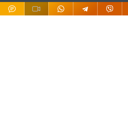
Наивно было бы полагать, что работая в сфере оказания юридических
услуг, мы не имеем представления
о порядке и способах защиты своих
прав на тексты, рисунки, графические изображения, видеоматериалы и
подобные объекты авторских прав, размещенные на нашем сайте.
Все материалы данного сайта являются объектами авторского права (в
том числе дизайн). Запрещается копирование, распространение (в том
числе путем копирования на другие сайты и ресурсы в Интернете) или
любое иное использование информации и объектов без
предварительного согласия правообладателя.
Условия использования
Политика конфиденциальности