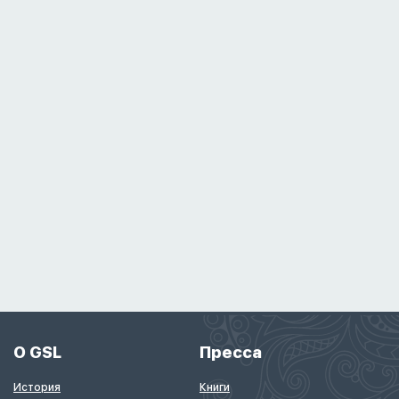
О GSL
Пресса
История
Книги