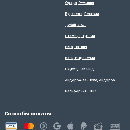
Орада, Румыния
Будапешт, Венгрия
Дубай, ОАЭ
Стамбул, Турция
Рига, Латвия
Бали, Индонезия
Пхукет, Таиланд
Андорра-ла-Вела, Андорра
Калифорния, США
Способы оплаты