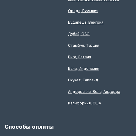
Орада, Румыния
Будапешт, Венгрия
Дубай, ОАЭ
Стамбул, Турция
Рига, Латвия
Бали, Индонезия
Пхукет, Таиланд
Андорра-ла-Вела, Андорра
Калифорния, США
Способы оплаты