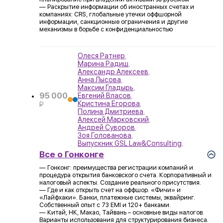
— Раскрытие информации об иностранных счетах и
компаниях: CRS, глобальные утечки оффшорной
информации, санкционные ограничения и другие
механизмы в борьбе с конфиденциальностью
Олеся Ратнер
,
Марина Радиш
,
Александр Алексеев
,
Анна Лысова
,
Максим Гладырь
,
95 000
Евгений Власов
,
Кристина Егорова
,
P
Полина Дмитриева
,
УБ.
Алексей Марковский
,
Андрей Суворов
,
Зоя Голованова
,
Выпускник GSL Law&Consulting
,
Все о Гонконге
— Гонконг: преимущества регистрации компаний и
процедура открытия банковского счета. Корпоративный и
налоговый аспекты. Создание реального присутствия.
— Где и как открыть счет на оффшор. «Фичи» и
«Лайфхаки». Банки, платежные системы, эквайринг.
Собственный опыт с 73 EMI и 120+ банками.
— Китай, НК, Макао, Тайвань – основные виды налогов.
Варианты использования для структурирования бизнеса.