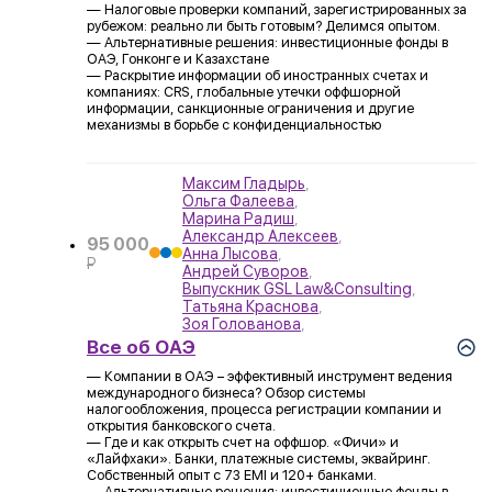
— Налоговые проверки компаний, зарегистрированных за
рубежом: реально ли быть готовым? Делимся опытом.
— Альтернативные решения: инвестиционные фонды в
ОАЭ, Гонконге и Казахстане
— Раскрытие информации об иностранных счетах и
компаниях: CRS, глобальные утечки оффшорной
информации, санкционные ограничения и другие
механизмы в борьбе с конфиденциальностью
Максим Гладырь
,
Ольга Фалеева
,
Марина Радиш
,
Александр Алексеев
,
95 000
Анна Лысова
,
P
Андрей Суворов
,
УБ.
Выпускник GSL Law&Consulting
,
Татьяна Краснова
,
Зоя Голованова
,
Все об ОАЭ
— Компании в ОАЭ – эффективный инструмент ведения
международного бизнеса? Обзор системы
налогообложения, процесса регистрации компании и
открытия банковского счета.
— Где и как открыть счет на оффшор. «Фичи» и
«Лайфхаки». Банки, платежные системы, эквайринг.
Собственный опыт с 73 EMI и 120+ банками.
— Альтернативные решения: инвестиционные фонды в