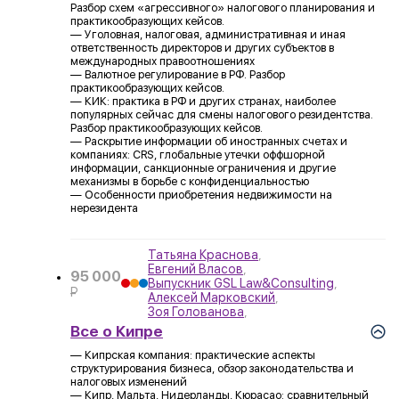
Разбор схем «агрессивного» налогового планирования и
практикообразующих кейсов.
— Уголовная, налоговая, административная и иная
ответственность директоров и других субъектов в
международных правоотношениях
— Валютное регулирование в РФ. Разбор
практикообразующих кейсов.
— КИК: практика в РФ и других странах, наиболее
популярных сейчас для смены налогового резидентства.
Разбор практикообразующих кейсов.
— Раскрытие информации об иностранных счетах и
компаниях: CRS, глобальные утечки оффшорной
информации, санкционные ограничения и другие
механизмы в борьбе с конфиденциальностью
— Особенности приобретения недвижимости на
нерезидента
Татьяна Краснова
,
Евгений Власов
,
95 000
Выпускник GSL Law&Consulting
,
P
Алексей Марковский
,
УБ.
Зоя Голованова
,
Все о Кипре
— Кипрская компания: практические аспекты
структурирования бизнеса, обзор законодательства и
налоговых изменений
— Кипр, Мальта, Нидерланды, Кюрасао: сравнительный