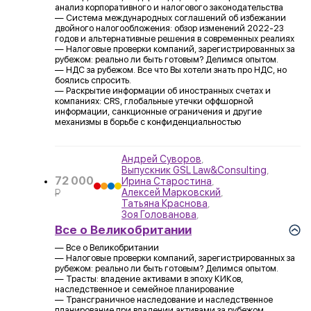
анализ корпоративного и налогового законодательства
— Система международных соглашений об избежании
двойного налогообложения: обзор изменений 2022-23
годов и альтернативные решения в современных реалиях
— Налоговые проверки компаний, зарегистрированных за
рубежом: реально ли быть готовым? Делимся опытом.
— НДС за рубежом. Все что Вы хотели знать про НДС, но
боялись спросить.
— Раскрытие информации об иностранных счетах и
компаниях: CRS, глобальные утечки оффшорной
информации, санкционные ограничения и другие
механизмы в борьбе с конфиденциальностью
Андрей Суворов
,
Выпускник GSL Law&Consulting
,
72 000
Ирина Старостина
,
Алексей Марковский
,
P
Татьяна Краснова
,
УБ.
Зоя Голованова
,
Все о Великобритании
— Все о Великобритании
— Налоговые проверки компаний, зарегистрированных за
рубежом: реально ли быть готовым? Делимся опытом.
— Трасты: владение активами в эпоху КИКов,
наследственное и семейное планирование
— Трансграничное наследование и наследственное
планирование при владении активами за рубежом