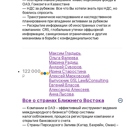
ОАЭ, Гонконге и Казахстане
— НДС за рубежом. Все что Вы хотели знать про НДС, но
боялись спросить.
— Трансграничное наследование и наследственное
планирование при владении активами за рубежом
— Раскрытие информации об иностранных счетах и
компаниях: CRS, глобальные утечки оффшорной
информации, санкционные ограничения и другие
механизмы в борьбе с конфиденциальностью
Максим Гладырь
,
Ольга Фалеева
,
Марина Радиш
,
Андрей Суворов
,
122 000
Ирина Старостина
,
Алексей Марковский
,
P
Выпускник GSL Law&Consulting
,
УБ.
Евгений Власов
,
Александр Алексеев
,
Анна Лысова
,
Все о странах Ближнего Востока
— Компании в ОАЭ – эффективный инструмент ведения
международного бизнеса? Обзор системы
налогообложения, процесса регистрации компании и
открытия банковского счета.
— Страны Персидского Залива (Катар, Бахрейн, Оман) –