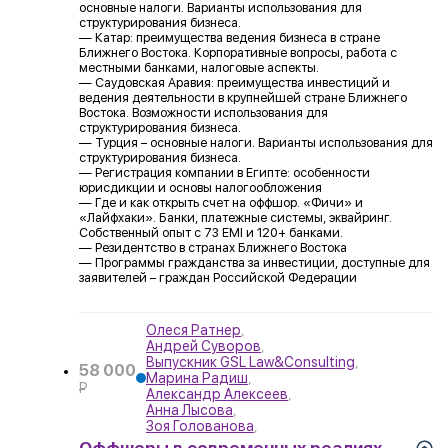
основные налоги. Варианты использования для
структурирования бизнеса.
— Катар: преимущества ведения бизнеса в стране
Ближнего Востока. Корпоративные вопросы, работа с
местными банками, налоговые аспекты.
— Саудовская Аравия: преимущества инвестиций и
ведения деятельности в крупнейшей стране Ближнего
Востока. Возможности использования для
структурирования бизнеса.
— Турция – основные налоги. Варианты использования для
структурирования бизнеса.
— Регистрация компании в Египте: особенности
юрисдикции и основы налогообложения
— Где и как открыть счет на оффшор. «Фичи» и
«Лайфхаки». Банки, платежные системы, эквайринг.
Собственный опыт с 73 EMI и 120+ банками.
— Резидентство в странах Ближнего Востока
— Программы гражданства за инвестиции, доступные для
заявителей – граждан Российской Федерации
Олеся Ратнер
,
Андрей Суворов
,
Выпускник GSL Law&Consulting
,
58 000
Марина Радиш
,
P
Александр Алексеев
,
УБ.
Анна Лысова
,
Зоя Голованова
,