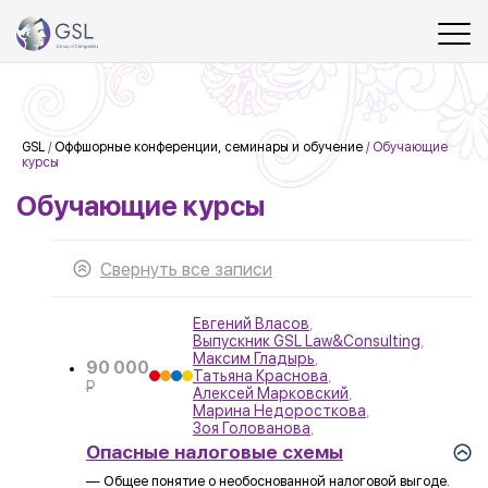
GSL
/
Оффшорные конференции, семинары и обучение
/
Обучающие
курсы
Обучающие курсы
Свернуть все записи
Евгений Власов
,
Выпускник GSL Law&Consulting
,
Максим Гладырь
,
90 000
Татьяна Краснова
,
P
Алексей Марковский
,
УБ.
Марина Недоросткова
,
Зоя Голованова
,
Опасные налоговые схемы
— Общее понятие о необоснованной налоговой выгоде.