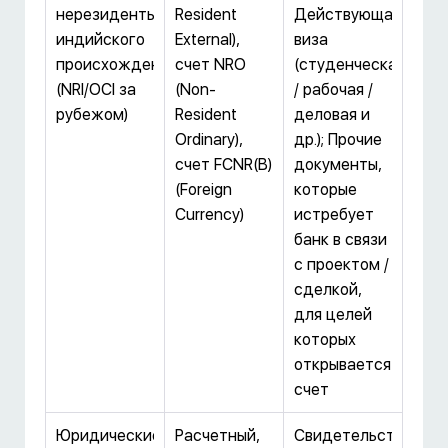
нерезиденты
Resident
Действующая
индийского
External),
виза
происхождения
счет NRO
(студенческая
(NRI/OCI за
(Non-
/ рабочая /
рубежом)
Resident
деловая и
Ordinary),
др.); Прочие
счет FCNR(B)
документы,
(Foreign
которые
Currency)
истребует
банк в связи
с проектом /
сделкой,
для целей
которых
открывается
счет
Юридические
Расчетный,
Свидетельство