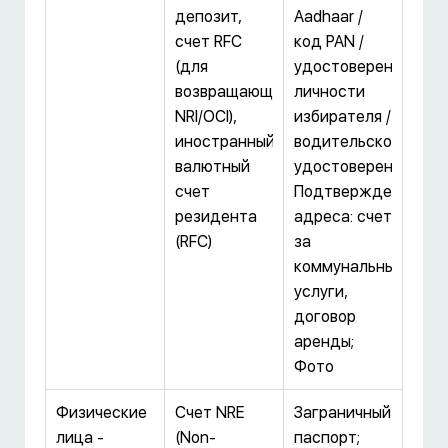
депозит,
Aadhaar /
счет RFC
код PAN /
(для
удостоверение
возвращающихся
личности
NRI/OCI),
избирателя /
иностранный
водительское
валютный
удостоверение;
счет
Подтверждение
резидента
адреса: счет
(RFC)
за
коммунальные
услуги,
договор
аренды;
Фото
Физические
Счет NRE
Заграничный
лица -
(Non-
паспорт;