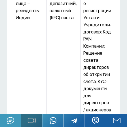
лица –
депозитный,
о
резиденты
валютный
регистрации;
Индии
(RFC) счета
Устав и
Учредительный
договор; Код
PAN
Компании;
Решение
совета
директоров
об открытии
счета; KYC-
документы
для
директоров
/ акционеров
/
подписантов