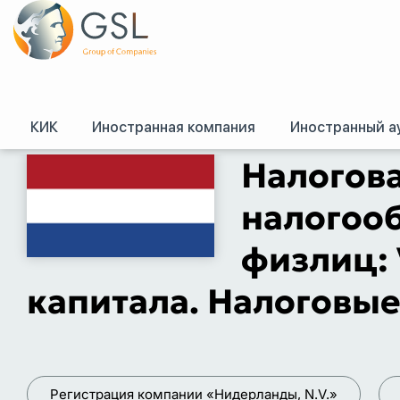
КИК
Иностранная компания
Иностранный а
GSL
/
Налоговые системы зарубежных стран
/
Налоговая система Нидерл
Налогова
налогооб
физлиц: 
капитала. Налоговы
Регистрация компании «Нидерланды, N.V.»