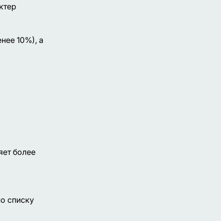
ктер
нее 10%), а
яет более
по списку