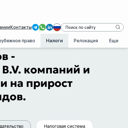
ании
Контакты
рубежное право
Налоги
Релокация
Еще
B.V. компаний и физлиц: VAT, налог на прибыль и на прирост капитала
в -
B.V. компаний и
 и на прирост
ндов.
дательство
Налоговая система