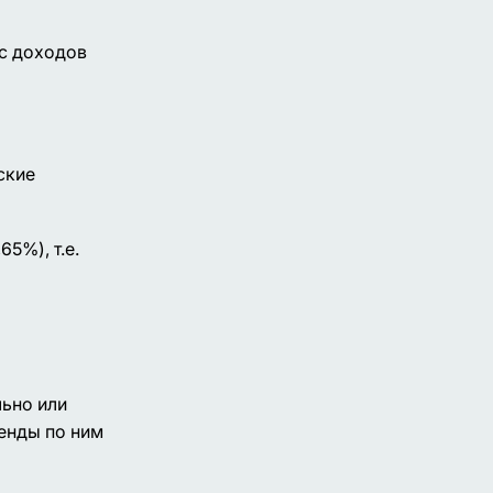
 с доходов
ские
5%), т.е.
льно или
енды по ним