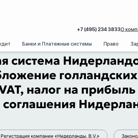
+7 (495) 234 3833
О комп
удит
Банки и Платежные системы
Право
За
андов: аудит, отчетность и оптимизация налогообложения нидерландских 
я система Нидерландо
ложение голландских 
VAT, налог на прибыль
е соглашения Нидерла
Регистрация компании «Нидерланды, B.V.»
Законо