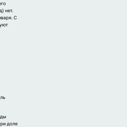
его
) нет.
нваря. С
вуют
ыль
оды
при доле