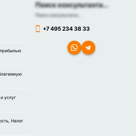
Поиск консультанта...
Поиск консультанта...
+7 495 234 38 33
с прибылью
облагаемую
и услуг
сть, Налог