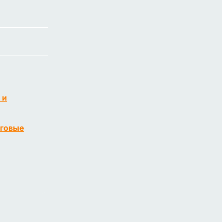
 и
говые