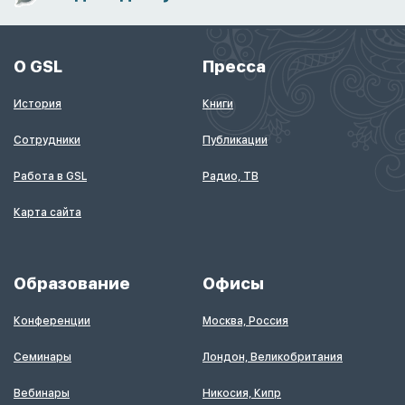
О GSL
Пресса
История
Книги
Сотрудники
Публикации
Работа в GSL
Радио, ТВ
Карта сайта
Образование
Офисы
Конференции
Москва, Россия
Семинары
Лондон, Великобритания
Вебинары
Никосия, Кипр