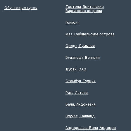
Тортола, Британские
Обучающие курсы
Виргинские острова
Гонконг
Маэ, Сейшельские острова
Орада, Румыния
Будапешт, Венгрия
Дубай, ОАЭ
Стамбул, Турция
Рига, Латвия
Бали, Индонезия
Пхукет, Таиланд
Андорра-ла-Вела, Андорра