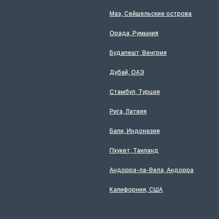
Маэ, Сейшельские острова
Орада, Румыния
Будапешт, Венгрия
Дубай, ОАЭ
Стамбул, Турция
Рига, Латвия
Бали, Индонезия
Пхукет, Таиланд
Андорра-ла-Вела, Андорра
Калифорния, США