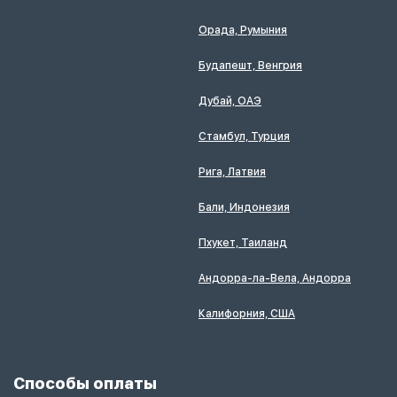
Орада, Румыния
Будапешт, Венгрия
Дубай, ОАЭ
Стамбул, Турция
Рига, Латвия
Бали, Индонезия
Пхукет, Таиланд
Андорра-ла-Вела, Андорра
Калифорния, США
Способы оплаты