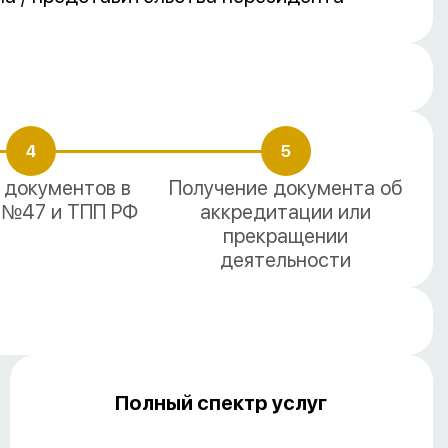
4
5
 документов в
Получение документа об
№47 и ТПП РФ
аккредитации или
прекращении
деятельности
Полный спектр услуг