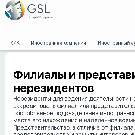
КИК
Иностранная компания
Иностранный а
GSL
/
Российское право
/
Филиалы и представительства нерезидентов
Филиалы и представ
нерезидентов
Нерезиденты для ведения деятельности н
аккредитовать филиал или представитель
обособленное подразделение иностранног
места его нахождения и наделенное всеми
Представительство, в отличие от филиала
представительства и защиты интересов и