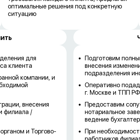
оптимальные решения под конкретную
ситуацию
шить
деления для
Подготовим полны
са клиента
внесения изменен
подразделения ин
анной компании, и
обходимой
Оперативно подад
г. Москве и ТПП РФ
трации, внесения
Предоставим сопу
 филиала /
нотариальное заве
ведение бухгалте
органом и Торгово-
При необходимост
работников филиа