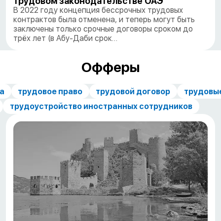
трудовом законодательстве ОАЭ
В 2022 году концепция бессрочных трудовых
контрактов была отменена, и теперь могут быть
заключены только срочные договоры сроком до
трёх лет (в Абу-Даби срок…
Офферы
а
трудовое право
трудовой договор
трудовы
трудоустройство иностранных сотрудников