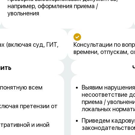
например, оформления приема /
увольнения
х (включая суд, ГИТ,
Консультации по воп
времени, отпускам, 
шить
 понятную всем
Выявим нарушения
несоответствие д
приема / увольнен
ключая претензии от
локальных нормат
Приведем кадрову
тративной и иной
законодательство