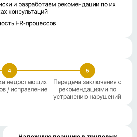
иски и разработаем рекомендации по их
ах консультаций
ость HR-процессов
4
5
ка недостающих
Передача заключения с
в / исправление
рекомендациями по
устранению нарушений
Надежную позицию в трудовых