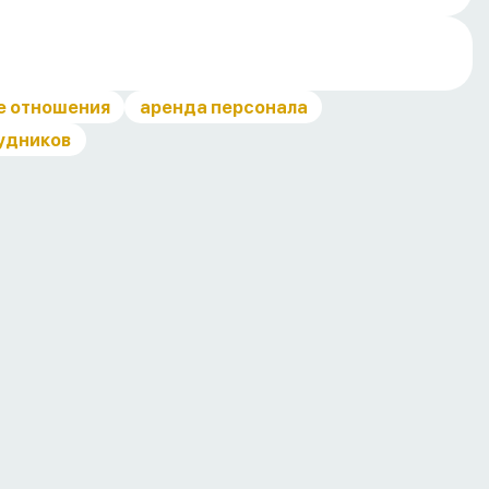
е отношения
аренда персонала
удников