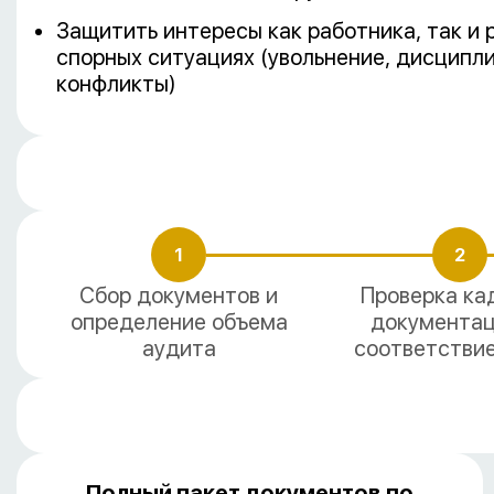
Защитить интересы как работника, так и 
спорных ситуациях (увольнение, дисципл
конфликты)
1
2
Сбор документов и
Проверка ка
определение объема
документац
аудита
соответстви
Полный пакет документов по