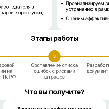
Проанализируем р
работодателя в
устранению в рамк
инарные проступки,
Оценим эффективн
Этапы работы
3
дровой
Составление списка
Разработ
ии на
ошибок с рисками
документо
е ТК РФ
штрафов
Что вы получите?
Защиту от штрафов трудовой