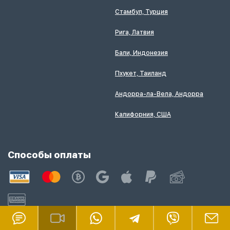
Стамбул, Турция
Рига, Латвия
Бали, Индонезия
Пхукет, Таиланд
Андорра-ла-Вела, Андорра
Калифорния, США
Способы оплаты
GSL в соцсетях