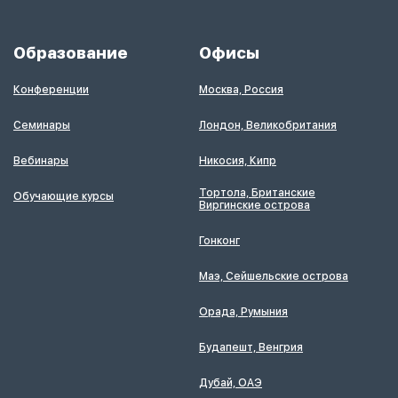
Образование
Офисы
Конференции
Москва, Россия
Семинары
Лондон, Великобритания
Вебинары
Никосия, Кипр
Тортола, Британские
Обучающие курсы
Виргинские острова
Гонконг
Маэ, Сейшельские острова
Орада, Румыния
Будапешт, Венгрия
Дубай, ОАЭ