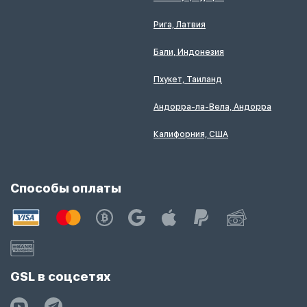
Рига, Латвия
Бали, Индонезия
Пхукет, Таиланд
Андорра-ла-Вела, Андорра
Калифорния, США
Способы оплаты
GSL в соцсетях