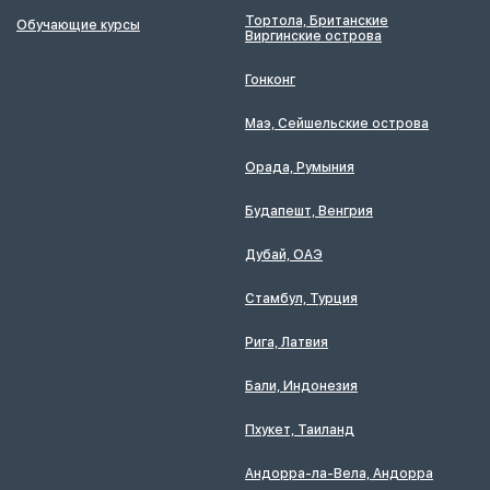
Тортола, Британские
Обучающие курсы
Виргинские острова
Гонконг
Маэ, Сейшельские острова
Орада, Румыния
Будапешт, Венгрия
Дубай, ОАЭ
Стамбул, Турция
Рига, Латвия
Бали, Индонезия
Пхукет, Таиланд
Андорра-ла-Вела, Андорра