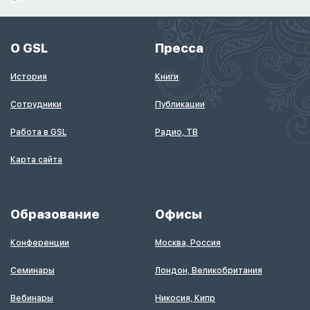
О GSL
Пресса
История
Книги
Сотрудники
Публикации
Работа в GSL
Радио, ТВ
Карта сайта
Образование
Офисы
Конференции
Москва, Россия
Семинары
Лондон, Великобритания
Вебинары
Никосия, Кипр