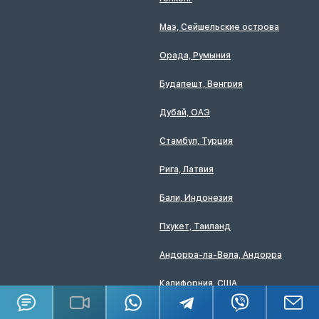
Маэ, Сейшельские острова
Орада, Румыния
Будапешт, Венгрия
Дубай, ОАЭ
Стамбул, Турция
Рига, Латвия
Бали, Индонезия
Пхукет, Таиланд
Андорра-ла-Вела, Андорра
Калифорния, США