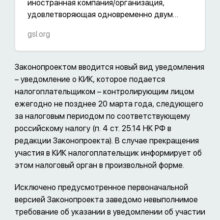
иностранная компания/организация,
удовлетворяющая одновременно двум
следующим условиям: 1) организация не
gsl.org
признается налоговым резидентом РФ; 2)
контролирующим лицом организации
является организация и/или физическое
Законопроектом вводится новый вид уведомления
лицо, признаваемое налоговым резидентом
– уведомление о КИК, которое подается
РФ. Также контролируемой иностранной
налогоплательщиком – контролирующим лицом
компанией признается иностранная
ежегодно не позднее 20 марта года, следующего
структура без образования юридического
за налоговым периодом по соответствующему
лица, контролирующим лицом которой
российскому налогу (п. 4 ст. 25.14 НК РФ в
является организация или физическое
редакции Законопроекта). В случае прекращения
лицо, признаваемое налоговым резидентом
участия в КИК налогоплательщик информирует об
РФ.
этом налоговый орган в произвольной форме.
Исключено предусмотренное первоначальной
версией Законопроекта заведомо невыполнимое
требование об указании в уведомлении об участии