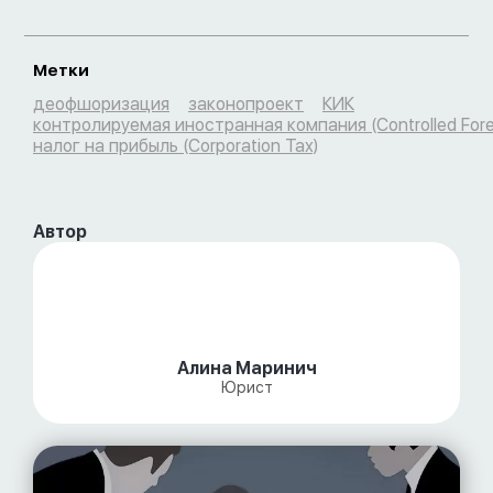
Метки
деофшоризация
законопроект
КИК
контролируемая иностранная компания (Controlled For
налог на прибыль (Corporation Tax)
Автор
Алина Маринич
Юрист