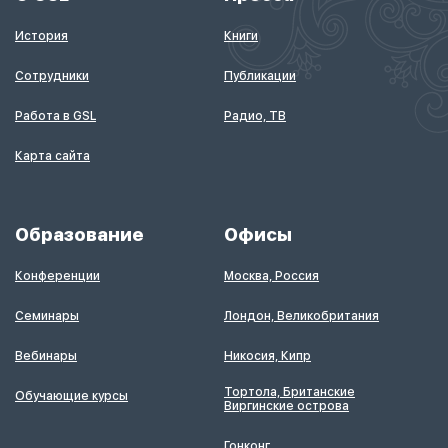
История
Книги
Сотрудники
Публикации
Работа в GSL
Радио, ТВ
Карта сайта
Образование
Офисы
Конференции
Москва, Россия
Семинары
Лондон, Великобритания
Вебинары
Никосия, Кипр
Тортола, Британские
Обучающие курсы
Виргинские острова
Гонконг