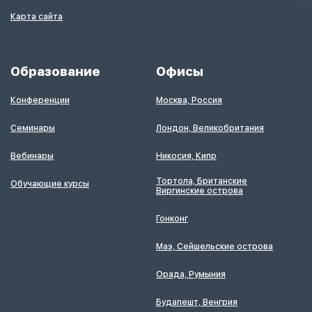
Карта сайта
Образование
Офисы
Конференции
Москва, Россия
Семинары
Лондон, Великобритания
Вебинары
Никосия, Кипр
Тортола, Британские
Обучающие курсы
Виргинские острова
Гонконг
Маэ, Сейшельские острова
Орада, Румыния
Будапешт, Венгрия