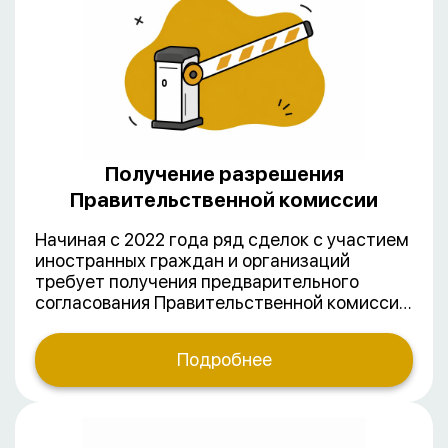
организациях.
Получение разрешения
Правительственной комиссии
Начиная с 2022 года ряд сделок с участием
иностранных граждан и организаций
требует получения предварительного
согласования Правительственной комиссии
по контролю за осуществлением
иностранных инвестиций в РФ. В условиях
Подробнее
частых изменений правил выдачи
разрешений, противоречивой практики и
разрозненных регламентирующих
документов необходимо оперативно