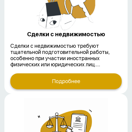
Сделки с недвижимостью
Сделки с недвижимостью требуют
тщательной подготовительной работы,
особенно при участии иностранных
физических или юридических лиц.
Динамично меняющееся законодательство
и практика Росреестра делают
Подробнее
обязательным активное участие юриста на
всех этапах сделки.