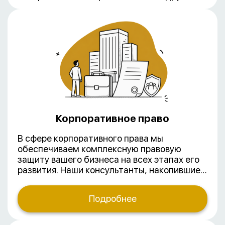
Корпоративное право
В сфере корпоративного права мы
обеспечиваем комплексную правовую
защиту вашего бизнеса на всех этапах его
развития. Наши консультанты, накопившие
многолетний практический опыт, в том
числе в обслуживании компаний с
Подробнее
иностранным участием, предлагают
полный спектр услуг в данной области.