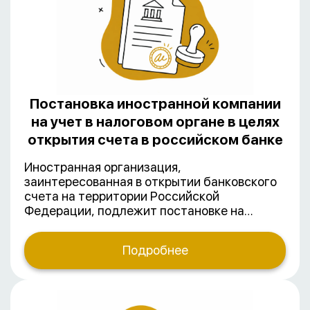
иностранной компании.
Постановка иностранной компании
на учет в налоговом органе в целях
открытия счета в российском банке
Иностранная организация,
заинтересованная в открытии банковского
счета на территории Российской
Федерации, подлежит постановке на
налоговый учет в инспекции ФНС России по
месту учета банка, в котором планируется
Подробнее
открыть счет. По результатам такой
постановки на учет иностранной
организации присваивается ИНН и
выдается Выписка из ЕГРН об иностранных