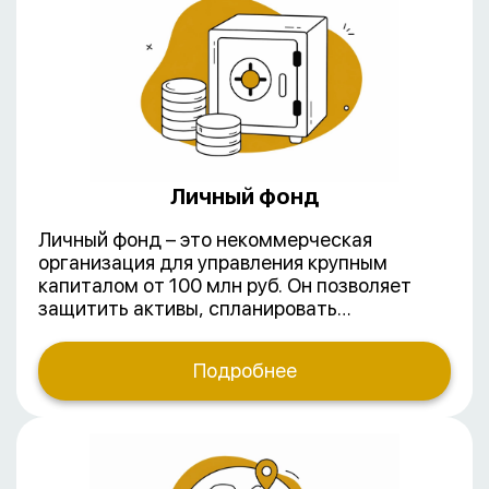
ответственностью и акционерные
общества. Некоммерческие –
благотворительные фонды, ассоциации и с
недавнего времени личные фонды.
Личный фонд
Личный фонд – это некоммерческая
организация для управления крупным
капиталом от 100 млн руб. Он позволяет
защитить активы, спланировать
наследование и оптимизировать налоги.
Создание и управление личными фондами –
Подробнее
процессы, требующие глубокого понимания
гражданского и налогового
законодательства, а также специфики
семейного, корпоративного и даже
международного права (если