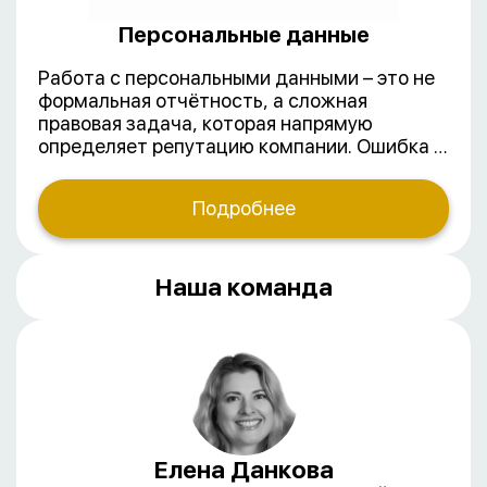
Персональные данные
Работа с персональными данными – это не
формальная отчётность, а сложная
правовая задача, которая напрямую
определяет репутацию компании. Ошибка в
сборе, хранении или передаче данных
грозит миллионными штрафами,
Подробнее
судебными исками и блокировкой сервисов.
Наши консультанты помогут привести ваш
бизнес в полное соответствие с ФЗ-152 «О
персональных данных» и требованиями
Наша команда
Роскомнадзора.
Елена Данкова