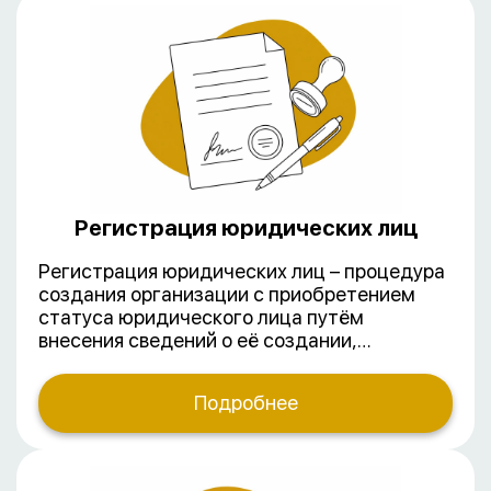
Регистрация юридических лиц
Регистрация юридических лиц – процедура
создания организации с приобретением
статуса юридического лица путём
внесения сведений о её создании,
реорганизации или ликвидации в ЕГРЮЛ. В
зависимости от цели деятельности
Подробнее
выделяют коммерческие и некоммерческие
организации. Наиболее востребованные
формы коммерческих организаций –
общества с ограниченной