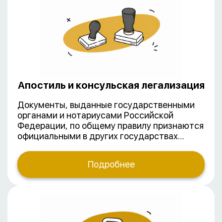
отслеживать нововведения,
систематизировать нормативную базу и
проявлять настойчивость во
взаимодействии с органами
исполнительной власти.
Апостиль и консульская легализация
Документы, выданные государственными
органами и нотариусами Российской
Федерации, по общему правилу признаются
официальными в других государствах
только после консульской легализации. Эта
процедура придает документу
Подробнее
юридическую силу за пределами РФ.
Легализация не требуется, если страна
предоставления документа
присоединилась к Гаагской конвенции,
отменяющей требование легализации
иностранных официальных документов, от