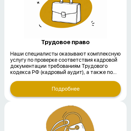
05 октября 1961 года ИЛИ подписала с РФ
отдельное соглашение, отменяющее
обязательную легализацию
предоставляемых между странами
документов.
Трудовое право
Наши специалисты оказывают комплексную
услугу по проверке соответствия кадровой
документации требованиям Трудового
кодекса РФ (кадровый аудит), а также по
подготовке необходимых кадровых
документов с нуля. Мы помогаем
Подробнее
организациям избежать штрафов от
трудовой инспекции, оптимизировать
процессы управления персоналом и
обеспечить защиту в спорах с работниками.