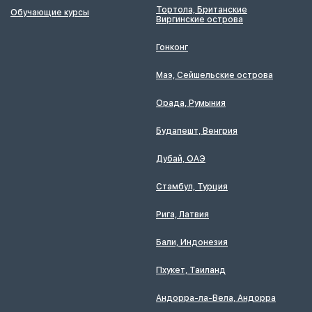
Тортола, Британские
Обучающие курсы
Виргинские острова
Гонконг
Маэ, Сейшельские острова
Орада, Румыния
Будапешт, Венгрия
Дубай, ОАЭ
Стамбул, Турция
Рига, Латвия
Бали, Индонезия
Пхукет, Таиланд
Андорра-ла-Вела, Андорра