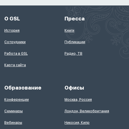
О GSL
Пресса
История
Книги
Сотрудники
Публикации
Работа в GSL
Радио, ТВ
Карта сайта
Образование
Офисы
Конференции
Москва, Россия
Семинары
Лондон, Великобритания
Вебинары
Никосия, Кипр