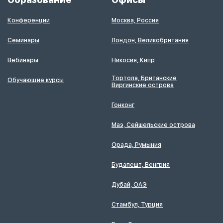
Конференции
Москва, Россия
Семинары
Лондон, Великобритания
Вебинары
Никосия, Кипр
Тортола, Британские
Обучающие курсы
Виргинские острова
Гонконг
Маэ, Сейшельские острова
Орада, Румыния
Будапешт, Венгрия
Дубай, ОАЭ
Стамбул, Турция