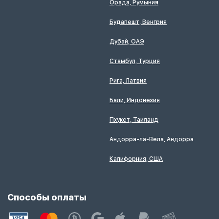
Орада, Румыния
Будапешт, Венгрия
Дубай, ОАЭ
Стамбул, Турция
Рига, Латвия
Бали, Индонезия
Пхукет, Таиланд
Андорра-ла-Вела, Андорра
Калифорния, США
Способы оплаты