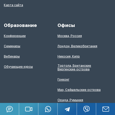
Карта сайта
Образование
Офисы
Конференции
Москва, Россия
Семинары
Лондон, Великобритания
Вебинары
Никосия, Кипр
Тортола, Британские
Обучающие курсы
Виргинские острова
Гонконг
Маэ, Сейшельские острова
Орада, Румыния
Будапешт, Венгрия