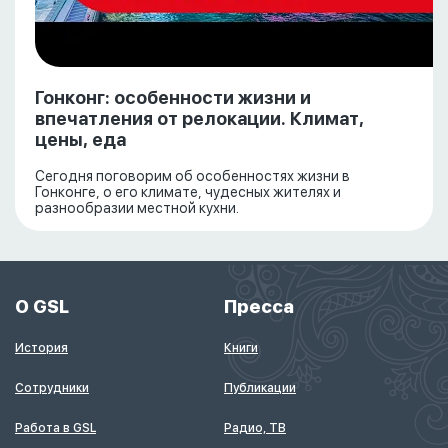
Гонконг: особенности жизни и
впечатления от релокации. Климат,
цены, еда
Сегодня поговорим об особенностях жизни в
Гонконге, о его климате, чудесных жителях и
разнообразии местной кухни.
О GSL
Пресса
История
Книги
Сотрудники
Публикации
Работа в GSL
Радио, ТВ