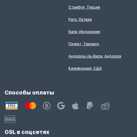
Стамбул, Турция
Рига, Латвия
Бали, Индонезия
Пхукет, Таиланд
Андорра-ла-Вела, Андорра
Калифорния, США
Способы оплаты
GSL в соцсетях