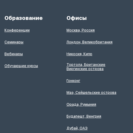
Образование
Офисы
Конференции
Москва, Россия
Семинары
Лондон, Великобритания
Вебинары
Никосия, Кипр
Тортола, Британские
Обучающие курсы
Виргинские острова
Гонконг
Маэ, Сейшельские острова
Орада, Румыния
Будапешт, Венгрия
Дубай, ОАЭ