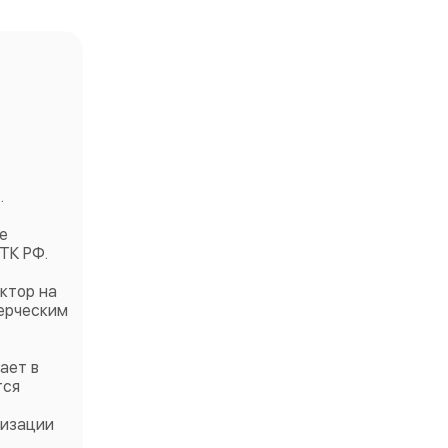
.
е
ТК РФ.
ктор на
мерческим
ает в
тся
низации