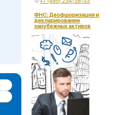
+7 (495) 234-38-33
ФНС: Деофшоризация и
декларирование
зарубежных активов