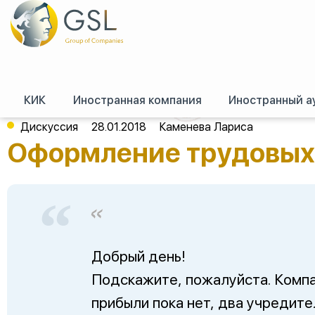
КИК
Иностранная компания
Иностранный а
GSL
/
Форум (российское право)
/
Трудовое право
/
Оформление трудовы
Дискуссия
28.01.2018
Каменева Лариса
Оформление трудовых 
Добрый день!
Подскажите, пожалуйста. Компа
прибыли пока нет, два учредител