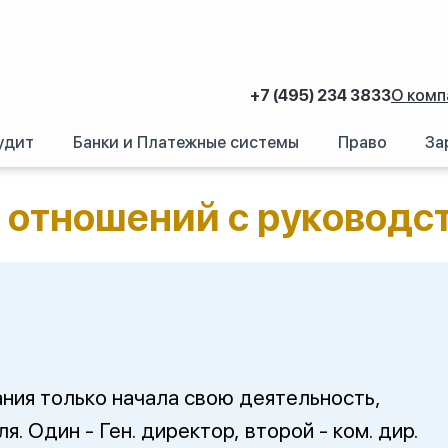
+7 (495) 234 3833
О комп
удит
Банки и Платежные системы
Право
За
х отношений с руководством компании
отношений с руководс
ния только начала свою деятельность,
я. Один - Ген. директор, второй - ком. дир.