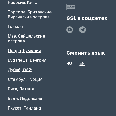
Никосия, Кипр
Тортола, Британские
Виргинские острова
GSL в соцсетях
Гонконг
Маэ, Сейшельские
острова
Орада, Румыния
Сменить язык
Будапешт, Венгрия
RU
EN
Дубай, ОАЭ
Стамбул, Турция
Рига, Латвия
Бали, Индонезия
Пхукет, Таиланд