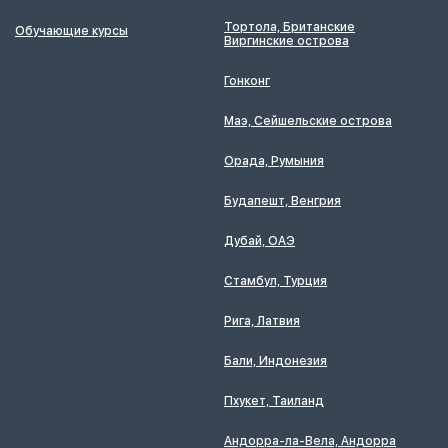
Тортола, Британские
Обучающие курсы
Виргинские острова
Гонконг
Маэ, Сейшельские острова
Орада, Румыния
Будапешт, Венгрия
Дубай, ОАЭ
Стамбул, Турция
Рига, Латвия
Бали, Индонезия
Пхукет, Таиланд
Андорра-ла-Вела, Андорра