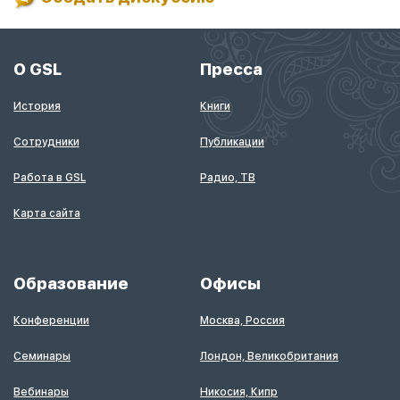
О GSL
Пресса
История
Книги
Сотрудники
Публикации
Работа в GSL
Радио, ТВ
Карта сайта
Образование
Офисы
Конференции
Москва, Россия
Семинары
Лондон, Великобритания
Вебинары
Никосия, Кипр