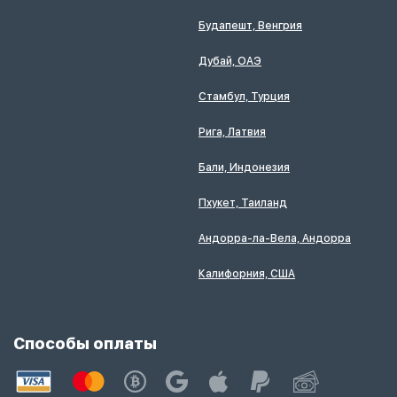
Будапешт, Венгрия
Дубай, ОАЭ
Стамбул, Турция
Рига, Латвия
Бали, Индонезия
Пхукет, Таиланд
Андорра-ла-Вела, Андорра
Калифорния, США
Способы оплаты